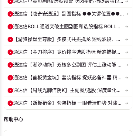
›
通达信小黄鱼副图/选股预警 吃肉密码 捕捉最强拉升段 源码 贴图
→
›
通达信【唐奇安通道】副图指标 ●●关键位置●●大概率区间
→
›
通达信BOLL通道突破主图副图和选股指标 BOLL通达突破追踪主力动向 源码...
→
›
【游资操盘至尊版】多模式共振擒龙 短线波段、低位抄底、游资启动行情量...
→
›
通达信【金刀排序】竞价排序选股指标 精准捕捉强势首板 源码 贴图
→
›
通达信〖潮汐动能〗双核多空副图 评估上涨动能 量化判断多空力量的强弱...
→
›
通达信【首板黄金坑】套装指标 捉妖必备神器 精准捕捉强势股的起爆点 源...
→
›
通达信【周线光脚倍阴K】主副图/选股 深度量化光脚倍阴筑底逻辑 源码无...
→
›
通达信【断板猎金】套装指标 一眼看清趋势 对涨停板以后趋势进行研判 源...
→
帮助中心