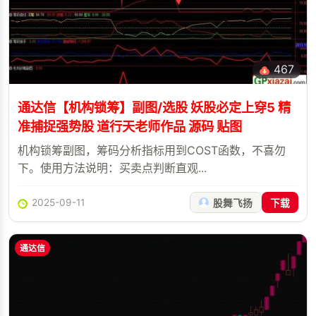
467
通达信【机构锁筹】副图/选股 妖股必定上穿5 精
准捕捉强势股 道行天老师作品 源码 贴图
机构锁筹副图，筹码分析指标用到COST函数，不喜勿
下。使用方法说明：买卖点判断直观...
2025-09-11
股舞飞扬
下载
通达信