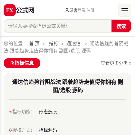
公式网
登录
|
注册
游客
搜索
您的位置：
首 页
>
指标
>
通达信
>
通达信趋势首阴战
法 跟着趋势走值得你拥有 副图/选股 源码
指标信息
查看更多分类 »
通达信趋势首阴战法 跟着趋势走值得你拥有 副
图/选股 源码
指标功能：
形态选股
授权方式：
指标源码