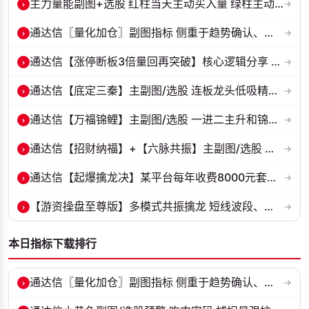
›
主力量能副图+选股 红柱当天主动买入量 绿柱主动卖出量
→
›
通达信〖量化加仓〗副图指标 侧重于趋势确认、量能配合与高低位反转信号...
→
›
通达信【涨停断板3倍量回再突破】核心逻辑分享 整体思路是捕捉首板后的...
→
›
通达信【底定三秦】主副图/选股 连板龙头低吸精准量化 出票少而精 五年...
→
›
通达信【万福锦鲤】主副图/选股 一进二主升和锦鲤回调两种模式 源码
→
›
通达信【招财纳福】+【六脉共振】主副图/选股 自用经历实战的指标 抓强...
→
›
通达信【起爆擒龙决】某平台每年收费8000元套装 指标源码 无未来
→
›
【游资操盘至尊版】多模式共振擒龙 短线波段、低位抄底、游资启动行情量...
→
本日指标下载排行
›
通达信〖量化加仓〗副图指标 侧重于趋势确认、量能配合与高低位反转信号...
→