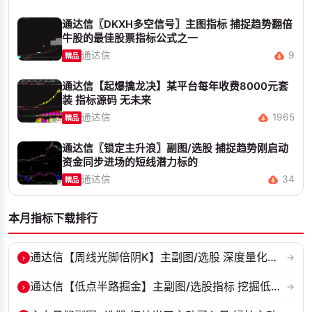
通达信〖DKXH多空信号〗主图指标 捕捉趋势翻倍
牛股的最佳股票指标公式之一
通达信
9
精品
通达信【起爆擒龙决】某平台每年收费8000元套
装 指标源码 无未来
通达信
1965
精品
通达信〖锁定主升浪〗副图/选股 捕捉趋势刚启动
资金同步进场的短线潜力标的
通达信
34
精品
本月指标下载排行
›
通达信【周线光脚倍阴K】主副图/选股 深度量化光脚倍阴筑底逻辑 源码无...
→
›
通达信【低点半路掘金】主副图/选股指标 挖掘低吸 半路下跌低吸思路 源...
→