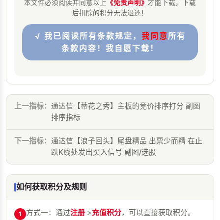
本文件必须阅读并同意以上
《免责声明》
才能下载，下载
后扣除的积分无法退还！
√ 我已阅读所有条款规定，
我同意
所有
条款内容！我自愿下载！
上一指标：
通达信【蒂花之秀】主板的竞价排序打分 副图
排序指标
下一指标：
通达信【浪子回头】尾盘精品 出票少而精 在止
跌K线处发出买入信号 副图/选股
如何获取积分及规则
方式一：通过
注册
>
充值积分
，可以直接获取积分。
1