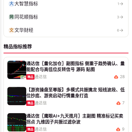
大智慧指标
→
大
1
同花顺指标
→
同
3
文华财经
→
文
6
精品指标推荐
通达信〖量化加仓〗副图指标 侧重于趋势确认、量
能配合与高低位反转信号 源码 贴图
通达信
28
精品
【游资操盘至尊版】多模式共振擒龙 短线波段、低
位抄底、游资启动行情量身打造
通达信
7
精品
通达信〖鹰眼AI+九天揽月〗主副图 精准标记买卖
拐点 九维因子共振过滤杂波
通达信
9
精品