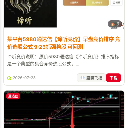
3
某平台5980通达信【谛听竞价】早盘竞价排序 竞
价选股公式 9:25抓强势股 可回测
谛听竞价说明：原价5980通达信《谛听竞价》排序指标
是一个典型的集合竞价选股公式，...
2026-07-23
股舞飞扬
下载
通达信