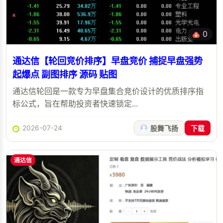
0
通达信【轮回竞价排序】早盘竞价 捕捉早盘强势
起爆点 副图排序 源码 贴图
通达信轮回是一款专为早盘集合竞价设计的优质排序指
标公式，旨在帮助投资者快速锁定...
2026-07-24
股舞飞扬
下载
通达信