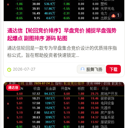
1
通达信【轮回竞价排序】早盘竞价 捕捉早盘强势
起爆点 副图排序 源码 贴图
通达信轮回是一款专为早盘集合竞价设计的优质排序指
标公式，旨在帮助投资者快速锁定...
2026-07-27
股舞飞扬
下载
通达信