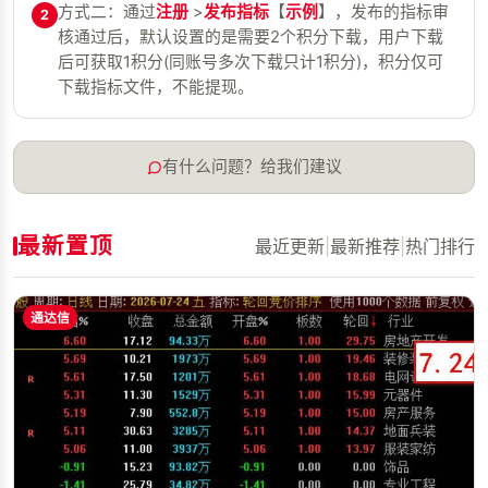
方式二：通过
注册
>
发布指标
【
示例
】，发布的指标审
2
核通过后，默认设置的是需要2个积分下载，用户下载
后可获取1积分(同账号多次下载只计1积分)，积分仅可
下载指标文件，不能提现。
有什么问题？给我们建议
最新置顶
最近更新
|
最新推荐
|
热门排行
通达信