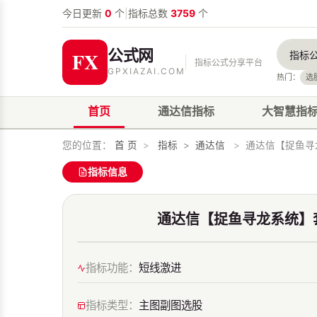
今日更新
0
个
|
指标总数
3759
个
公式网
指标公式分享平台
GPXIAZAI.COM
热门：
选
首页
通达信指标
大智慧指
您的位置：
首 页
>
指标
>
通达信
>
通达信【捉鱼寻龙
指标信息
通达信【捉鱼寻龙系统】套
指标功能：
短线激进
指标类型：
主图副图选股