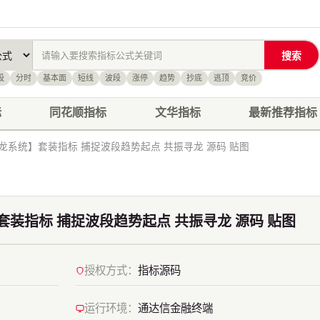
搜索
股
分时
基本面
短线
波段
涨停
趋势
抄底
逃顶
竞价
标
同花顺指标
文华指标
最新推荐指标
系统】套装指标 捕捉波段趋势起点 共振寻龙 源码 贴图
装指标 捕捉波段趋势起点 共振寻龙 源码 贴图
授权方式：
指标源码
运行环境：
通达信金融终端