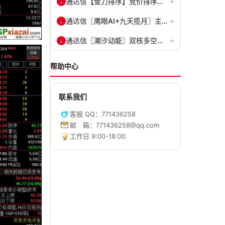
通达信【金刀排序】竞价排序选股指标 精准捕捉强势首板 源码 贴图
›
→
通达信〖鹰眼AI+九天揽月〗主副图 精准标记买卖拐点 九维因子共振过滤杂...
›
→
通达信〖潮汐动能〗双核多空副图 评估上涨动能 量化判断多空力量的强弱...
›
→
帮助中心
联系我们
客服 QQ：771436258
邮 箱：771436258@qq.com
工作日 9:00-18:00