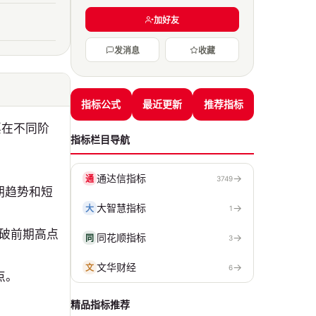
加好友
发消息
收藏
指标公式
最近更新
推荐指标
票在不同阶
指标栏目导航
通达信指标
→
通
3749
期趋势和短
大智慧指标
→
大
1
突破前期高点
同花顺指标
→
同
3
文华财经
→
文
6
点。
精品指标推荐