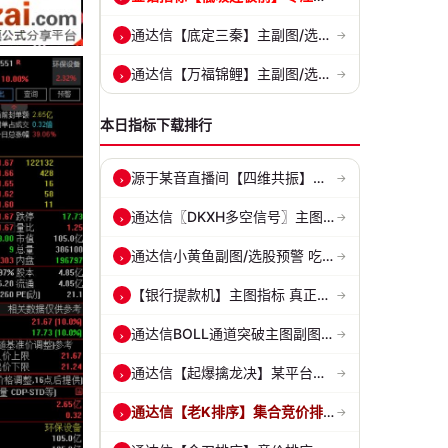
通达信【底定三秦】主副图/选股 连板龙头低吸精准量化 出票少而精 五年...
›
→
通达信【万福锦鲤】主副图/选股 一进二主升和锦鲤回调两种模式 源码
›
→
本日指标下载排行
源于某音直播间【四维共振】副图指标 抓趋势拐点，多维信号过滤假突破！...
›
→
通达信〖DKXH多空信号〗主图指标 捕捉趋势翻倍牛股的最佳股票指标公式之...
›
→
通达信小黄鱼副图/选股预警 吃肉密码 捕捉最强拉升段 源码 贴图
›
→
【银行提款机】主图指标 真正的砂锅底天穹线 德某通要价10万的主图核心...
›
→
通达信BOLL通道突破主图副图和选股指标 BOLL通达突破追踪主力动向 源码...
›
→
通达信【起爆擒龙决】某平台每年收费8000元套装 指标源码 无未来
›
→
通达信【老K排序】集合竞价排序共振抓强势股，超高胜率，十合一排序！
›
→