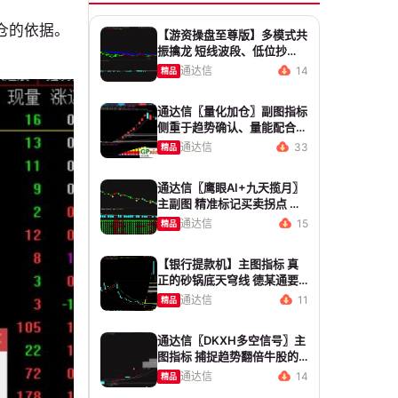
仓的依据。
【游资操盘至尊版】多模式共
振擒龙 短线波段、低位抄
底、游资启动行情量身打造
通达信
14
精品
通达信〖量化加仓〗副图指标
侧重于趋势确认、量能配合与
高低位反转信号 源码 贴图
通达信
33
精品
通达信〖鹰眼AI+九天揽月〗
主副图 精准标记买卖拐点 九
维因子共振过滤杂波
通达信
15
精品
【银行提款机】主图指标 真
正的砂锅底天穹线 德某通要
价10万的主图核心算法雷同
通达信
11
精品
版
通达信〖DKXH多空信号〗主
图指标 捕捉趋势翻倍牛股的
最佳股票指标公式之一
通达信
14
精品