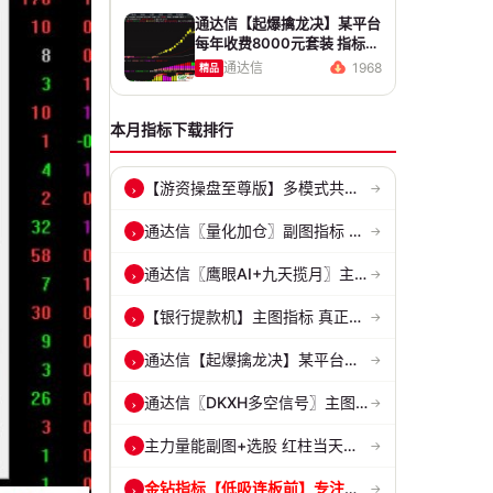
通达信【起爆擒龙决】某平台
每年收费8000元套装 指标源
码 无未来
通达信
1968
精品
本月指标下载排行
【游资操盘至尊版】多模式共振擒龙 短线波段、低位抄底、游资启动行情量...
›
→
通达信〖量化加仓〗副图指标 侧重于趋势确认、量能配合与高低位反转信号...
›
→
通达信〖鹰眼AI+九天揽月〗主副图 精准标记买卖拐点 九维因子共振过滤杂...
›
→
【银行提款机】主图指标 真正的砂锅底天穹线 德某通要价10万的主图核心...
›
→
通达信【起爆擒龙决】某平台每年收费8000元套装 指标源码 无未来
›
→
通达信〖DKXH多空信号〗主图指标 捕捉趋势翻倍牛股的最佳股票指标公式之...
›
→
主力量能副图+选股 红柱当天主动买入量 绿柱主动卖出量
›
→
金钻指标【低吸连板前】专注捕捉埋伏主升浪与低吸连板节点 信号全天锁定...
›
→