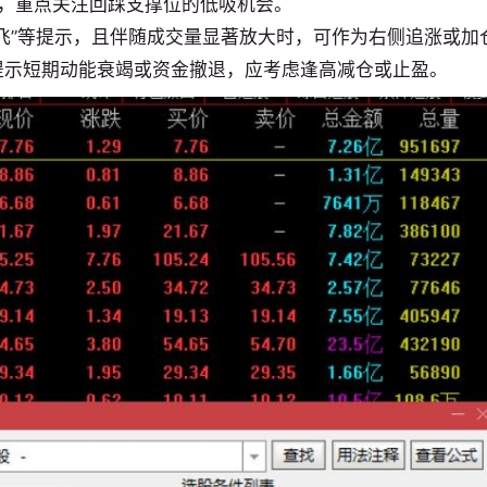
，重点关注回踩支撑位的低吸机会。
速起飞”等提示，且伴随成交量显著放大时，可作为右侧追涨或加
，提示短期动能衰竭或资金撤退，应考虑逢高减仓或止盈。