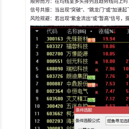
顺势而为：在均线呈多头排列且趋势线向上时
信号共振：当出现“突破”、“跳龙门”或“加
风险规避：若出现“紫金流出”或“暂高”信号