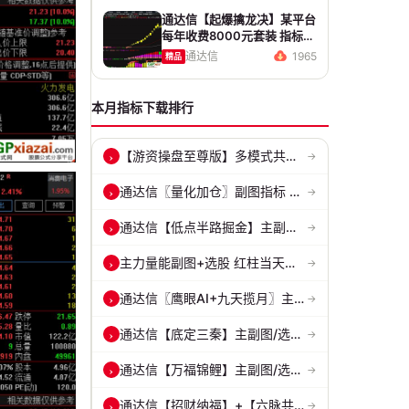
通达信【起爆擒龙决】某平台
每年收费8000元套装 指标源
码 无未来
通达信
1965
精品
本月指标下载排行
【游资操盘至尊版】多模式共振擒龙 短线波段、低位抄底、游资启动行情量...
›
→
通达信〖量化加仓〗副图指标 侧重于趋势确认、量能配合与高低位反转信号...
›
→
通达信【低点半路掘金】主副图/选股指标 挖掘低吸 半路下跌低吸思路 源...
›
→
主力量能副图+选股 红柱当天主动买入量 绿柱主动卖出量
›
→
通达信〖鹰眼AI+九天揽月〗主副图 精准标记买卖拐点 九维因子共振过滤杂...
›
→
通达信【底定三秦】主副图/选股 连板龙头低吸精准量化 出票少而精 五年...
›
→
通达信【万福锦鲤】主副图/选股 一进二主升和锦鲤回调两种模式 源码
›
→
通达信【招财纳福】+【六脉共振】主副图/选股 自用经历实战的指标 抓强...
›
→