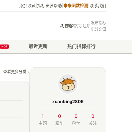
添加收藏
|
指标安装帮助
|
未来函数检测
|
联系我们
发布指标
游客
登录
|
注册
积分充值
最近更新
热门指标排行
HOT
查看更多分类 »
xuanbing2806
1
0
0
0
主题
精华
粉丝
关注