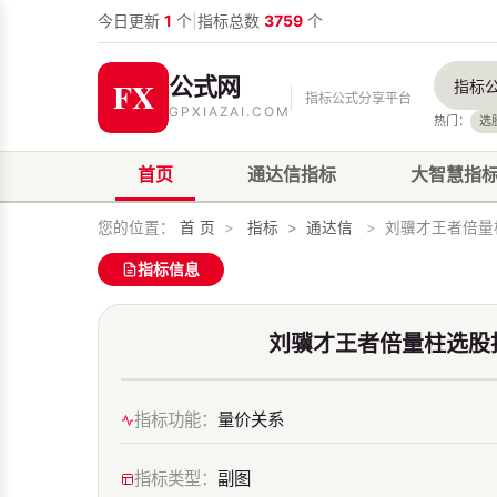
今日更新
1
个
|
指标总数
3759
个
公式网
指标公式分享平台
GPXIAZAI.COM
热门：
选
首页
通达信指标
大智慧指
您的位置：
首 页
>
指标
>
通达信
>
刘骥才王者倍量
指标信息
刘骥才王者倍量柱选股
指标功能：
量价关系
指标类型：
副图