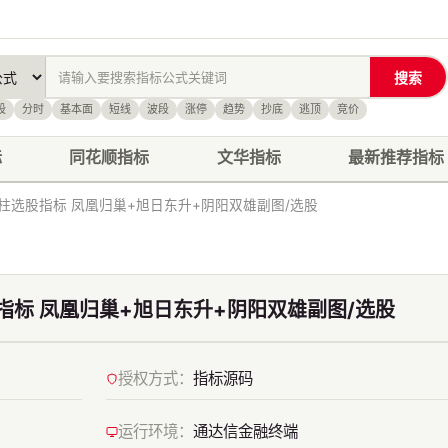
搜索
股
分时
基本面
短线
波段
涨停
趋势
抄底
逃顶
竞价
标
同花顺指标
文华指标
最新推荐指标
柱选股指标 凤凰归巢+旭日东升+阴阳双雄副图/选股
指标 凤凰归巢+旭日东升+阴阳双雄副图/选股
授权方式：
指标源码
运行环境：
通达信金融终端