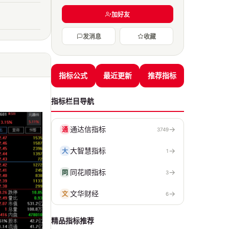
加好友
发消息
收藏
指标公式
最近更新
推荐指标
指标栏目导航
通达信指标
→
通
3749
大智慧指标
→
大
1
同花顺指标
→
同
3
文华财经
→
文
6
精品指标推荐