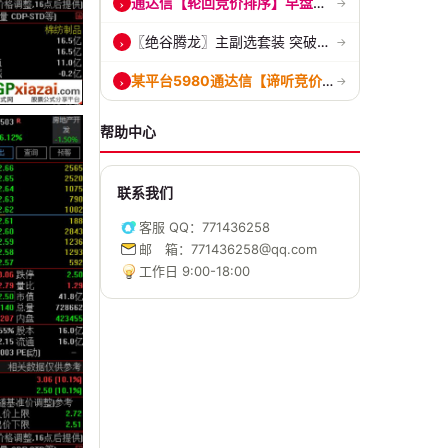
通达信【轮回竞价排序】早盘竞价 捕捉早盘强势起爆点 副图排序 源码 贴...
›
→
〖绝谷腾龙〗主副选套装 突破黄金分水岭，第一根跳空金手指全套战法
›
→
某平台5980通达信【谛听竞价】早盘竞价排序 竞价选股公式 9:25抓强势股...
›
→
帮助中心
联系我们
客服 QQ：771436258
邮 箱：771436258@qq.com
工作日 9:00-18:00