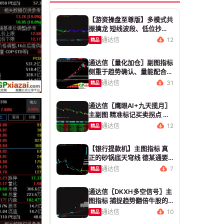
【游资操盘至尊版】多模式共
振擒龙 短线波段、低位抄
底、游资启动行情量身打造
通达信
12
精品
通达信〖量化加仓〗副图指标
侧重于趋势确认、量能配合与
高低位反转信号 源码 贴图
通达信
31
精品
通达信〖鹰眼AI+九天揽月〗
主副图 精准标记买卖拐点 九
维因子共振过滤杂波
通达信
12
精品
【银行提款机】主图指标 真
正的砂锅底天穹线 德某通要
价10万的主图核心算法雷同
通达信
7
精品
版
通达信〖DKXH多空信号〗主
图指标 捕捉趋势翻倍牛股的
最佳股票指标公式之一
通达信
10
精品