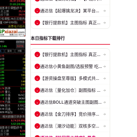
通达信【起爆擒龙决】某平台每年收费8000元套装 指标源码 无未来
›
→
【银行提款机】主图指标 真正的砂锅底天穹线 德某通要价10万的主图核心...
›
→
本日指标下载排行
【银行提款机】主图指标 真正的砂锅底天穹线 德某通要价10万的主图核心...
›
→
通达信小黄鱼副图/选股预警 吃肉密码 捕捉最强拉升段 源码 贴图
›
→
【游资操盘至尊版】多模式共振擒龙 短线波段、低位抄底、游资启动行情量...
›
→
通达信〖量化加仓〗副图指标 侧重于趋势确认、量能配合与高低位反转信号...
›
→
通达信BOLL通道突破主图副图和选股指标 BOLL通达突破追踪主力动向 源码...
›
→
通达信【金刀排序】竞价排序选股指标 精准捕捉强势首板 源码 贴图
›
→
通达信〖潮汐动能〗双核多空副图 评估上涨动能 量化判断多空力量的强弱...
›
→