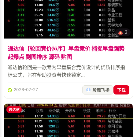
3
通达信【轮回竞价排序】早盘竞价 捕捉早盘强势
起爆点 副图排序 源码 贴图
通达信轮回是一款专为早盘集合竞价设计的优质排序指
标公式，旨在帮助投资者快速锁定...
2026-07-27
股舞飞扬
下载
通达信