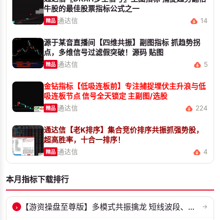
牛股的最佳股票指标公式之一
通达信
14
精品
源于某音直播间【四维共振】副图指标 抓趋势拐
点，多维信号过滤假突破！源码 贴图
通达信
5
精品
金钻指标【低吸连板前】专注捕捉埋伏主升浪与低
吸连板节点 信号全天锁定 主副图/选股
通达信
224
精品
通达信【老K排序】集合竞价排序共振抓强势股，
超高胜率，十合一排序！
通达信
4
精品
本月指标下载排行
›
【游资操盘至尊版】多模式共振擒龙 短线波段、低位抄底、游资启动行情量...
→