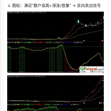
↓ 图标：满足“散户追高+滞涨/放量” → 反向卖出信号