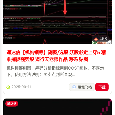
468
通达信【机构锁筹】副图/选股 妖股必定上穿5 精
准捕捉强势股 道行天老师作品 源码 贴图
机构锁筹副图，筹码分析指标用到COST函数，不喜勿
下。使用方法说明：买卖点判断直观...
2025-09-11
股舞飞扬
下载
通达信