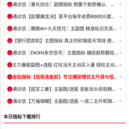
›
通达信〖量化加仓〗副图指标 侧重于趋势确认、量能配合与高低位反转信号...
→
›
通达信【起爆擒龙决】某平台每年收费8000元套装 指标源码 无未来
→
›
通达信〖鹰眼AI+九天揽月〗主副图 精准标记买卖拐点 九维因子共振过滤杂...
→
›
【银行提款机】主图指标 真正的砂锅底天穹线 德某通要价10万的主图核心...
→
›
通达信〖DKXH多空信号〗主图指标 捕捉趋势翻倍牛股的最佳股票指标公式之...
→
›
主力量能副图+选股 红柱当天主动买入量 绿柱主动卖出量
→
›
金钻指标【低吸连板前】专注捕捉埋伏主升浪与低吸连板节点 信号全天锁定...
→
›
通达信【底定三秦】主副图/选股 连板龙头低吸精准量化 出票少而精 五年...
→
›
通达信【万福锦鲤】主副图/选股 一进二主升和锦鲤回调两种模式 源码
→
本日指标下载排行