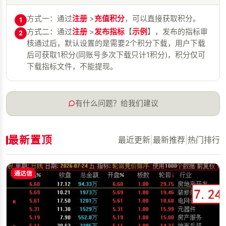
方式一：通过
注册
>
充值积分
，可以直接获取积分。
1
方式二：通过
注册
>
发布指标
【
示例
】，发布的指标审
2
核通过后，默认设置的是需要2个积分下载，用户下载
后可获取1积分(同账号多次下载只计1积分)，积分仅可
下载指标文件，不能提现。
有什么问题？给我们建议
最新置顶
最近更新
|
最新推荐
|
热门排行
通达信