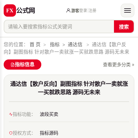
公式网
登录
|
注册
游客
搜索
您的位置：
首 页
>
指标
>
通达信
>
通达信【散户反
向】副图指标 针对散户一卖就涨一买就跌思路 源码无未来
指标信息
查看更多分类 »
通达信【散户反向】副图指标 针对散户一卖就涨
一买就跌思路 源码无未来
指标功能：
波段买卖
授权方式：
指标源码