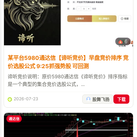
6
某平台5980通达信【谛听竞价】早盘竞价排序 竞
价选股公式 9:25抓强势股 可回测
谛听竞价说明：原价5980通达信《谛听竞价》排序指标
是一个典型的集合竞价选股公式，...
2026-07-23
股舞飞扬
下载
通达信