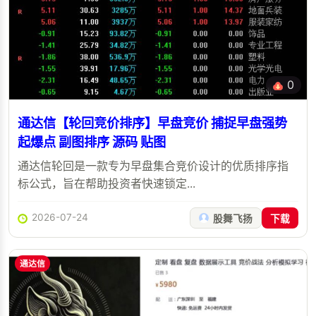
0
通达信【轮回竞价排序】早盘竞价 捕捉早盘强势
起爆点 副图排序 源码 贴图
通达信轮回是一款专为早盘集合竞价设计的优质排序指
标公式，旨在帮助投资者快速锁定...
2026-07-24
股舞飞扬
下载
通达信