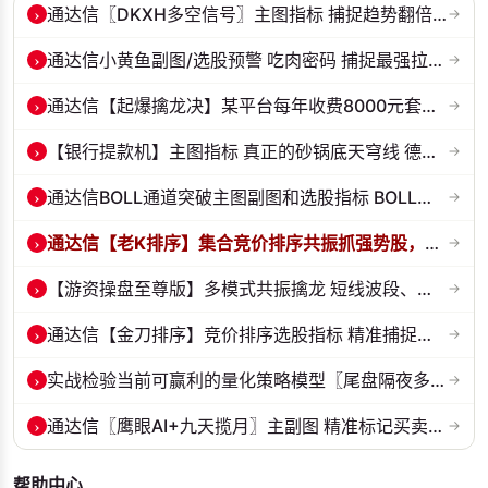
›
通达信〖DKXH多空信号〗主图指标 捕捉趋势翻倍牛股的最佳股票指标公式之...
→
›
通达信小黄鱼副图/选股预警 吃肉密码 捕捉最强拉升段 源码 贴图
→
›
通达信【起爆擒龙决】某平台每年收费8000元套装 指标源码 无未来
→
›
【银行提款机】主图指标 真正的砂锅底天穹线 德某通要价10万的主图核心...
→
›
通达信BOLL通道突破主图副图和选股指标 BOLL通达突破追踪主力动向 源码...
→
›
通达信【老K排序】集合竞价排序共振抓强势股，超高胜率，十合一排序！
→
›
【游资操盘至尊版】多模式共振擒龙 短线波段、低位抄底、游资启动行情量...
→
›
通达信【金刀排序】竞价排序选股指标 精准捕捉强势首板 源码 贴图
→
›
实战检验当前可赢利的量化策略模型〖尾盘隔夜多头承接〗套装指标 源码 ...
→
›
通达信〖鹰眼AI+九天揽月〗主副图 精准标记买卖拐点 九维因子共振过滤杂...
→
帮助中心