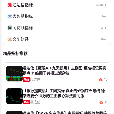
通达信指标
→
通
3749
大智慧指标
→
大
1
同花顺指标
→
同
3
文华财经
→
文
6
精品指标推荐
通达信〖鹰眼AI+九天揽月〗主副图 精准标记买卖
拐点 九维因子共振过滤杂波
通达信
15
精品
【银行提款机】主图指标 真正的砂锅底天穹线 德
某通要价10万的主图核心算法雷同版
通达信
11
精品
通达信〖DKXH多空信号〗主图指标 捕捉趋势翻倍