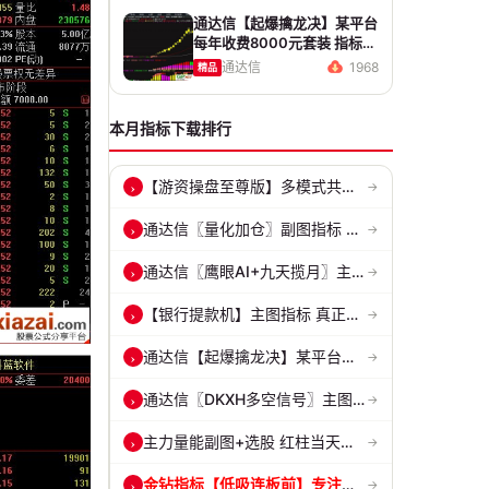
通达信【起爆擒龙决】某平台
每年收费8000元套装 指标源
码 无未来
通达信
1968
精品
本月指标下载排行
【游资操盘至尊版】多模式共振擒龙 短线波段、低位抄底、游资启动行情量...
›
→
通达信〖量化加仓〗副图指标 侧重于趋势确认、量能配合与高低位反转信号...
›
→
通达信〖鹰眼AI+九天揽月〗主副图 精准标记买卖拐点 九维因子共振过滤杂...
›
→
【银行提款机】主图指标 真正的砂锅底天穹线 德某通要价10万的主图核心...
›
→
通达信【起爆擒龙决】某平台每年收费8000元套装 指标源码 无未来
›
→
通达信〖DKXH多空信号〗主图指标 捕捉趋势翻倍牛股的最佳股票指标公式之...
›
→
主力量能副图+选股 红柱当天主动买入量 绿柱主动卖出量
›
→
金钻指标【低吸连板前】专注捕捉埋伏主升浪与低吸连板节点 信号全天锁定...
›
→