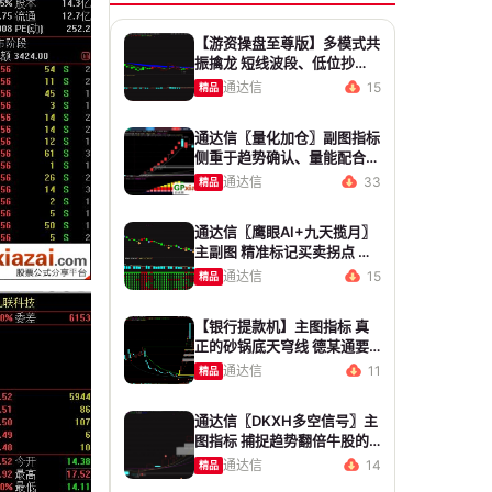
【游资操盘至尊版】多模式共
振擒龙 短线波段、低位抄
底、游资启动行情量身打造
通达信
15
精品
通达信〖量化加仓〗副图指标
侧重于趋势确认、量能配合与
高低位反转信号 源码 贴图
通达信
33
精品
通达信〖鹰眼AI+九天揽月〗
主副图 精准标记买卖拐点 九
维因子共振过滤杂波
通达信
15
精品
【银行提款机】主图指标 真
正的砂锅底天穹线 德某通要
价10万的主图核心算法雷同
通达信
11
精品
版
通达信〖DKXH多空信号〗主
图指标 捕捉趋势翻倍牛股的
最佳股票指标公式之一
通达信
14
精品