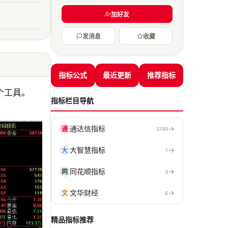
加好友
发消息
收藏
指标公式
最近更新
推荐指标
个工具。
指标栏目导航
通达信指标
→
通
3749
大智慧指标
→
大
1
同花顺指标
→
同
3
文华财经
→
文
6
精品指标推荐