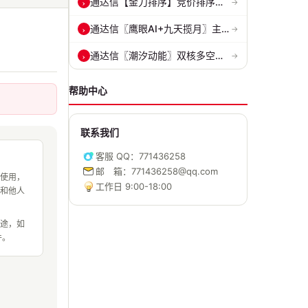
通达信【金刀排序】竞价排序选股指标 精准捕捉强势首板 源码 贴图
›
→
通达信〖鹰眼AI+九天揽月〗主副图 精准标记买卖拐点 九维因子共振过滤杂...
›
→
通达信〖潮汐动能〗双核多空副图 评估上涨动能 量化判断多空力量的强弱...
›
→
帮助中心
联系我们
客服 QQ：771436258
邮 箱：771436258@qq.com
使用，
工作日 9:00-18:00
和他人
途，如
件。