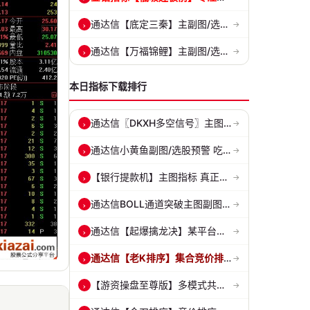
通达信【底定三秦】主副图/选股 连板龙头低吸精准量化 出票少而精 五年...
›
→
通达信【万福锦鲤】主副图/选股 一进二主升和锦鲤回调两种模式 源码
›
→
本日指标下载排行
通达信〖DKXH多空信号〗主图指标 捕捉趋势翻倍牛股的最佳股票指标公式之...
›
→
通达信小黄鱼副图/选股预警 吃肉密码 捕捉最强拉升段 源码 贴图
›
→
【银行提款机】主图指标 真正的砂锅底天穹线 德某通要价10万的主图核心...
›
→
通达信BOLL通道突破主图副图和选股指标 BOLL通达突破追踪主力动向 源码...
›
→
通达信【起爆擒龙决】某平台每年收费8000元套装 指标源码 无未来
›
→
通达信【老K排序】集合竞价排序共振抓强势股，超高胜率，十合一排序！
›
→
【游资操盘至尊版】多模式共振擒龙 短线波段、低位抄底、游资启动行情量...
›
→