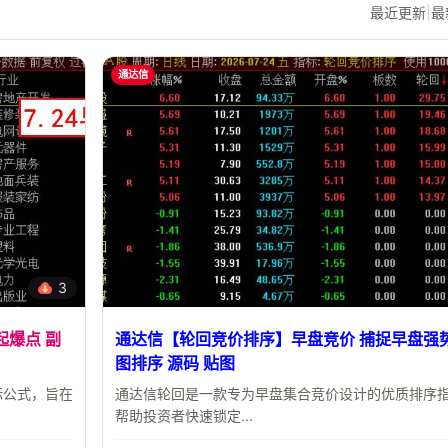
最近更新
|
最
通达信
3
起爆点 副
通达信【轮回竞价排序】早盘竞价 捕捉早盘强势
图排序 源码 贴图
标公式，旨在
通达信轮回是一款专为早盘集合竞价设计的优质排序
帮助投资者快速锁定...