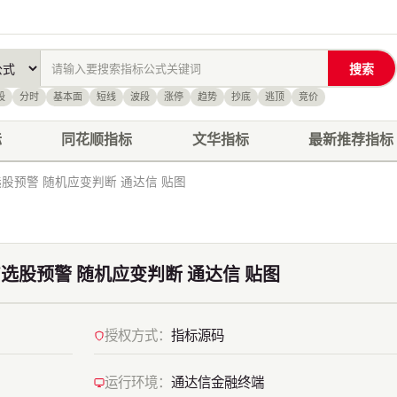
搜索
股
分时
基本面
短线
波段
涨停
趋势
抄底
逃顶
竞价
标
同花顺指标
文华指标
最新推荐指标
股预警 随机应变判断 通达信 贴图
选股预警 随机应变判断 通达信 贴图
授权方式：
指标源码
运行环境：
通达信金融终端