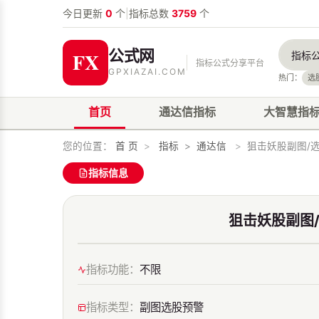
今日更新
0
个
|
指标总数
3759
个
公式网
指标公式分享平台
GPXIAZAI.COM
热门：
选
首页
通达信指标
大智慧指
您的位置：
首 页
>
指标
>
通达信
>
狙击妖股副图/选
指标信息
狙击妖股副图/
指标功能：
不限
指标类型：
副图选股预警