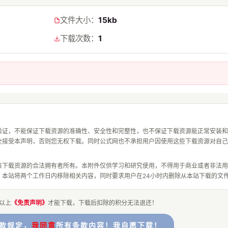
文件大小：
15kb
下载次数：
1
验证，不能保证下载资源的准确性、安全性和完整性，也不保证下载资源能正常安装和
全接受本声明，否则您无权下载。同时公式网也不承担用户因使用这些下载资源对自己
该下载资源的合法拥有者所有。本附件仅供学习和研究使用，不得用于商业或者非法用
，本站将两个工作日内移除相关内容，同时要求用户在24小时内删除从本站下载的文
以上
《免责声明》
才能下载，下载后扣除的积分无法退还！
条款规定，
我同意
所有条款内容！我自愿下载！