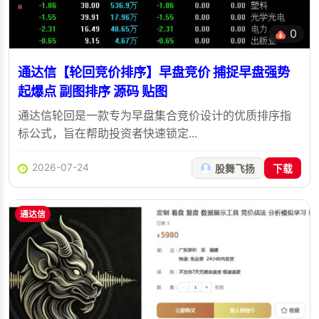
0
通达信【轮回竞价排序】早盘竞价 捕捉早盘强势
起爆点 副图排序 源码 贴图
通达信轮回是一款专为早盘集合竞价设计的优质排序指
标公式，旨在帮助投资者快速锁定...
2026-07-24
股舞飞扬
下载
通达信