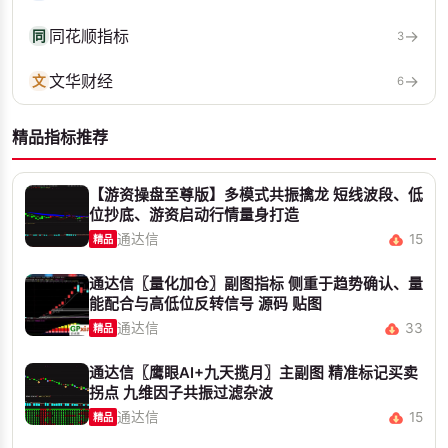
同花顺指标
→
同
3
文华财经
→
文
6
精品指标推荐
【游资操盘至尊版】多模式共振擒龙 短线波段、低
位抄底、游资启动行情量身打造
通达信
15
精品
通达信〖量化加仓〗副图指标 侧重于趋势确认、量
能配合与高低位反转信号 源码 贴图
通达信
33
精品
通达信〖鹰眼AI+九天揽月〗主副图 精准标记买卖
拐点 九维因子共振过滤杂波
通达信
15
精品