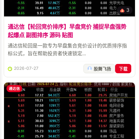
3
通达信【轮回竞价排序】早盘竞价 捕捉早盘强势
起爆点 副图排序 源码 贴图
通达信轮回是一款专为早盘集合竞价设计的优质排序指
标公式，旨在帮助投资者快速锁定...
2026-07-27
股舞飞扬
下载
通达信