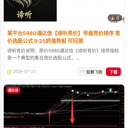
6
某平台5980通达信【谛听竞价】早盘竞价排序 竞
价选股公式 9:25抓强势股 可回测
谛听竞价说明：原价5980通达信《谛听竞价》排序指标
是一个典型的集合竞价选股公式，...
2026-07-23
股舞飞扬
下载
通达信