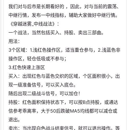
我们对与后市是长期看好的 ，因此，对与当前的震荡、
中继行情，发布一中线指标，辅助大家做好中继行情。
《穿越迷雾_中线战法》：
一个战法，当然包括买入、持股、卖出三部曲。
用法：
3个区域：1.浅红色操作区，适当重仓参与，2.浅蓝色非
操作区，轻仓低吸或不参与；
3.红色快速上涨区
买入：出现红色与蓝色交织的区域，个区面积很小，出
现一级准备信号，可以买入底仓。
随后出现二级战斗信号，可以加仓！
持股：红色面积保持状态下，可以按B点持股，或通达
信参考乖离率，大于50后跌破MA5均线都可以减仓或
退出。
卖出：当出现白色战斗结束信号，就可以退出操作。等