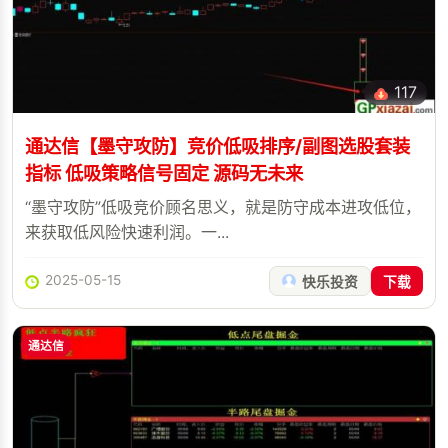
117
通达信【墨守攻防】竞价低吸排序/副图选股套装
指标 低吸策略信号固定 源码无未来
“墨守攻防”低吸竞价顾名思义，就是防守成本进攻低位，
来获取低风险快速利润。一...
2025-05-15
快乐投资
下载
通达信