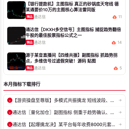
【银行提款机】主图指标 真正的砂锅底天穹线 德
某通要价10万的主图核心算法雷同版
通达信
11
精品
通达信〖DKXH多空信号〗主图指标 捕捉趋势翻倍
牛股的最佳股票指标公式之一
通达信
14
精品
源于某音直播间【四维共振】副图指标 抓趋势拐
点，多维信号过滤假突破！源码 贴图
通达信
5
精品
本月指标下载排行
›
【游资操盘至尊版】多模式共振擒龙 短线波段、低位抄底、游资启动行情量...
→
›
通达信〖量化加仓〗副图指标 侧重于趋势确认、量能配合与高低位反转信号...
→
›
通达信【起爆擒龙决】某平台每年收费8000元套装 指标源码 无未来
→