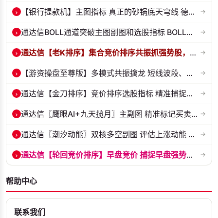
›
【银行提款机】主图指标 真正的砂锅底天穹线 德某通要价10万的主图核心...
→
›
通达信BOLL通道突破主图副图和选股指标 BOLL通达突破追踪主力动向 源码...
→
›
通达信【老K排序】集合竞价排序共振抓强势股，超高胜率，十合一排序！
→
›
【游资操盘至尊版】多模式共振擒龙 短线波段、低位抄底、游资启动行情量...
→
›
通达信【金刀排序】竞价排序选股指标 精准捕捉强势首板 源码 贴图
→
›
通达信〖鹰眼AI+九天揽月〗主副图 精准标记买卖拐点 九维因子共振过滤杂...
→
›
通达信〖潮汐动能〗双核多空副图 评估上涨动能 量化判断多空力量的强弱...
→
›
通达信【轮回竞价排序】早盘竞价 捕捉早盘强势起爆点 副图排序 源码 贴...
→
帮助中心
联系我们