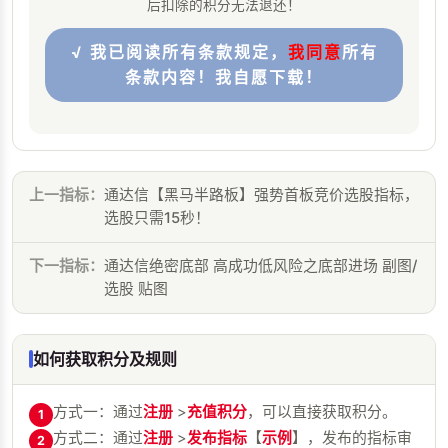
后扣除的积分无法退还！
√ 我已阅读所有条款规定，
我同意
所有
条款内容！我自愿下载！
上一指标：
通达信【黑马半路板】强势首板竞价选股指标，
选股只需15秒！
下一指标：
通达信绝密底部 高成功低风险之底部进场 副图/
选股 贴图
如何获取积分及规则
方式一：通过
注册
>
充值积分
，可以直接获取积分。
1
方式二：通过
注册
>
发布指标
【
示例
】，发布的指标审
2