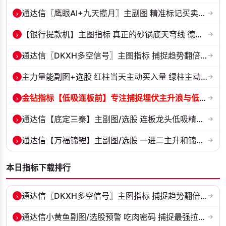
›
通达信〖鹰眼AI+九天揽月〗主副图 精准标记买卖拐点 九维因子共振过滤杂...
→
›
【银行提款机】主图指标 真正的砂锅底天穹线 德某通要价10万的主图核心...
→
›
通达信〖DKXH多空信号〗主图指标 捕捉趋势翻倍牛股的最佳股票指标公式之...
→
›
主力量能副图+选股 红柱当天主动买入量 绿柱主动卖出量
→
›
金钻指标【低吸连板前】专注捕捉埋伏主升浪与低吸连板节点 信号全天锁定...
→
›
通达信【底定三秦】主副图/选股 连板龙头低吸精准量化 出票少而精 五年...
→
›
通达信【万福锦鲤】主副图/选股 一进二主升和锦鲤回调两种模式 源码
→
本日指标下载排行
›
通达信〖DKXH多空信号〗主图指标 捕捉趋势翻倍牛股的最佳股票指标公式之...
→
›
通达信小黄鱼副图/选股预警 吃肉密码 捕捉最强拉升段 源码 贴图
→