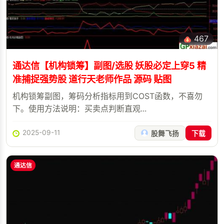
467
通达信【机构锁筹】副图/选股 妖股必定上穿5 精
准捕捉强势股 道行天老师作品 源码 贴图
机构锁筹副图，筹码分析指标用到COST函数，不喜勿
下。使用方法说明：买卖点判断直观...
2025-09-11
股舞飞扬
下载
通达信