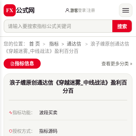
公式网
登录
|
注册
游客
搜索
您的位置：
首 页
>
指标
>
通达信
>
浪子缠原创通达信
《穿越迷雾_中线战法》盈利百分百
指标信息
查看更多分类 »
浪子缠原创通达信《穿越迷雾_中线战法》盈利百
分百
指标功能：
波段买卖
授权方式：
指标源码