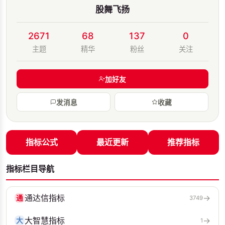
股舞飞扬
2671
68
137
0
主题
精华
粉丝
关注
加好友
发消息
收藏
指标公式
最近更新
推荐指标
指标栏目导航
通达信指标
→
通
3749
大智慧指标
→
大
1