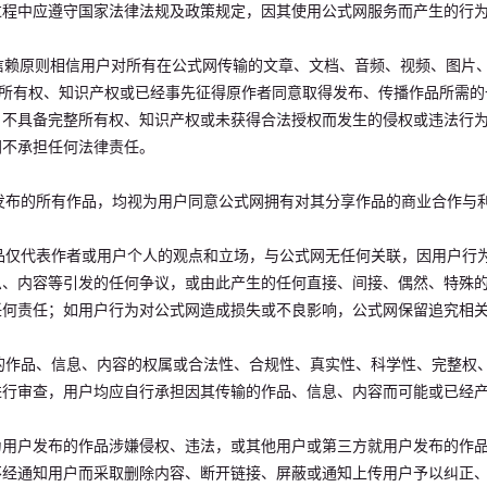
的过程中应遵守国家法律法规及政策规定，因其使用公式网服务而产生的行
理信赖原则相信用户对所有在公式网传输的文章、文档、音频、视频、图片
有所有权、知识产权或已经事先征得原作者同意取得发布、传播作品所需
户不具备完整所有权、知识产权或未获得合法授权而发生的侵权或违法行
网不承担任何法律责任。
及发布的所有作品，均视为用户同意公式网拥有对其分享作品的商业合作与
作品仅代表作者或用户个人的观点和立场，与公式网无任何关联，因用户行
息、内容等引发的任何争议，或由此产生的任何直接、间接、偶然、特殊
任何责任；如用户行为对公式网造成损失或不良影响，公式网保留追究相
输的作品、信息、内容的权属或合法性、合规性、真实性、科学性、完整权
进行审查，用户均应自行承担因其传输的作品、信息、内容而可能或已经
为用户发布的作品涉嫌侵权、违法，或其他用户或第三方就用户发布的作
不经通知用户而采取删除内容、断开链接、屏蔽或通知上传用户予以纠正