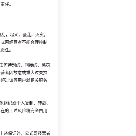
何责任。
，暴乱，起义，骚乱，火灾，
公式网经营者不能合理控制
担责任。
的任何特别的、间接的、惩罚
经营者因故意或重大过失损
不超过该等用户就相关服务
其他组织或个人复制、转载、
存在的上述风险将完全由用
除上述保证外，公式网经营者