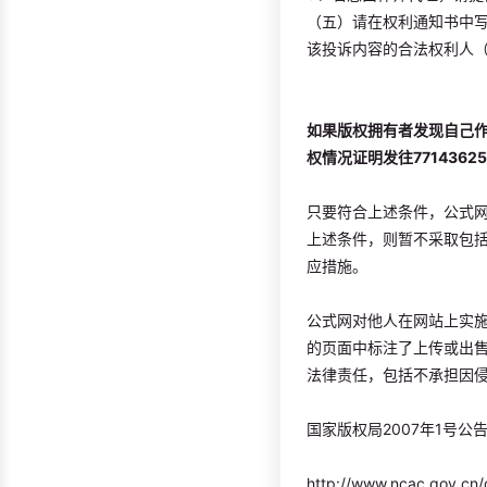
（五）请在权利通知书中
该投诉内容的合法权利人
如果版权拥有者发现自己作
权情况证明发往
7714362
只要符合上述条件，公式
上述条件，则暂不采取包
应措施。
公式网对他人在网站上实
的页面中标注了上传或出
法律责任，包括不承担因
国家版权局2007年1号公
http://www.ncac.gov.cn/