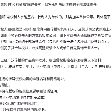
果您的“权利通知”陈述失实，您将承担由此造成的全部法律责任。
通知”需权利人亲笔签名，权利人为单位的，则需加盖单位公章。具体见下
作权人和/或依法可以行使信息网络传播权的权利人，且您认为公式网站上
，请阁下务必以书面的方式通知本公司，阁下应对书面通知陈述之真实性
承担对由此造成的全部法律责任（包括但不限于赔偿各种费用及律师费）
否侵犯了其合法权益，公式网建议该个人或单位首先咨询专业人士。
如已经广泛传播的作品资料以外，提出侵权指控者必须提供以下资料：
称）、联系方式、地址、营业执照（单位）、身份证（个人）、相关授权
链接的涉嫌侵权内容的准确名称和网络地址；
的理由。
构拥有版权的相关信息说明和资质证明。
位营业执照复印件并加盖公章；
份证复印件或护照复印件；
供对代理律师事务所的授权书。