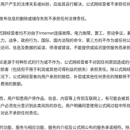
布用户产生的法律关系或纠纷，应由其自行解决，公式网经营者不承担任
户所发布信息的删除或储存失败不承担任何法律责任。
公式网经营者均不对由于Internet连接故障，电力故障，罢工，劳动争议
抗力，战争，政府行为，国际、国内法院的命令，第三方的不作为或任何
能访问、信息及数据的延误、停滞或错误，不能提供或延迟提供服务而承
，不论是源于何种形式的行为或不作为，公式网经营者不对因任何原因造成
何损害（包括但不限于利润或其他可得利益的损失）承担责任。除公式网
情况下，公式网经营者向用户承担的赔偿、补偿或其他任何责任的限额将
务费用的数额。
性属性，用户知悉用户将作品、信息、内容等上传到互联网上，有可能会被
用户必须充分意识到此类风险的存在。用户明确同意使用公式网过程中所
者对此不承担任何责任。
提供的功能、服务与相应功能、服务的介绍及公式网公布的服务承诺相符。