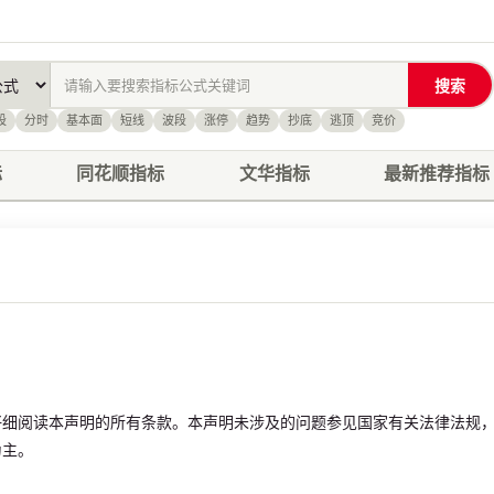
搜索
股
分时
基本面
短线
波段
涨停
趋势
抄底
逃顶
竞价
标
同花顺指标
文华指标
最新推荐指标
仔细阅读本声明的所有条款。本声明未涉及的问题参见国家有关法律法规
为主。