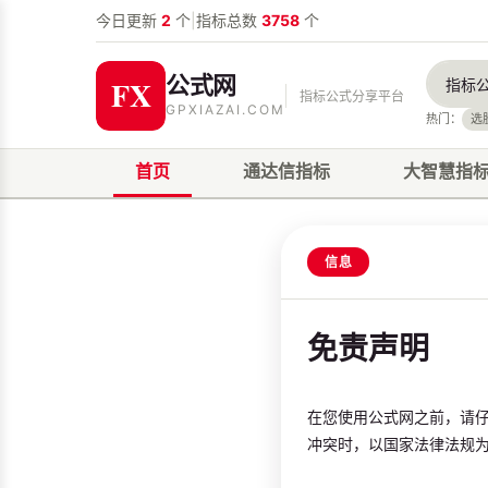
今日更新
2
个
|
指标总数
3758
个
公式网
指标公式分享平台
GPXIAZAI.COM
热门：
选
首页
通达信指标
大智慧指
信息
免责声明
在您使用公式网之前，请
冲突时，以国家法律法规