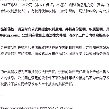
写上以下陈述：“本公司（本人）保证，本通知中所述信息是充分、真实、
（合法权利授权人），有权行使该权利。由此引起的一切法律纠纷，与公
品被侵权，请及时向公式网提出权利通知，并将身份证明、权属证明、具
58@qq.com
。公式网在收到上述法律文件后，在5个工作日内移除相关
网会在收到相关材料后依法采取包括移除在内的相应措施，并告知在本站
括移除等的相应的措施。向公式网发布作品的人同意接受《公式网服务协
施的此类侵权行为不承担侵权法律责任，侵权的法律责任概由上传或出售
售人的信息。公式网在满足前款条件下采取移除等相应措施后不为此向原
侵权指控不成立而给原发布人带来损害的赔偿责任。
告：
chinacopyright/contents/12227/342400.shtml