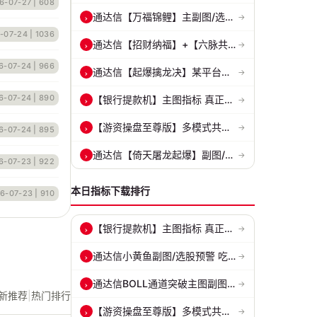
6-07-27
| 608
通达信【万福锦鲤】主副图/选股 一进二主升和锦鲤回调两种模式 源码
›
→
-07-24
| 1036
通达信【招财纳福】+【六脉共振】主副图/选股 自用经历实战的指标 抓强...
›
→
6-07-24
| 966
通达信【起爆擒龙决】某平台每年收费8000元套装 指标源码 无未来
›
→
6-07-24
| 890
【银行提款机】主图指标 真正的砂锅底天穹线 德某通要价10万的主图核心...
›
→
【游资操盘至尊版】多模式共振擒龙 短线波段、低位抄底、游资启动行情量...
›
→
6-07-24
| 895
通达信【倚天屠龙起爆】副图/选股 堪称金钻指标 平均每3日出一票 源码 ...
›
→
6-07-23
| 922
本日指标下载排行
6-07-23
| 910
【银行提款机】主图指标 真正的砂锅底天穹线 德某通要价10万的主图核心...
›
→
通达信小黄鱼副图/选股预警 吃肉密码 捕捉最强拉升段 源码 贴图
›
→
通达信BOLL通道突破主图副图和选股指标 BOLL通达突破追踪主力动向 源码...
›
→
新推荐
|
热门排行
【游资操盘至尊版】多模式共振擒龙 短线波段、低位抄底、游资启动行情量...
›
→