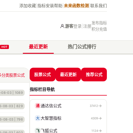
添加收藏
|
指标安装帮助
|
未来函数检测
|
联系我们
发布指标
游客
登录
|
注册
积分充值
最近更新
热门公式排行
HOT
股票公式
最近更新
推荐公式
多分类股票公式
指标栏目导航
-08-03
| 1089
通达信公式
→
通
6-08-03
| 829
37412
大智慧指标
→
大
4309
6-08-03
| 796
飞狐公式
→
飞
1124
6-08-03
| 603