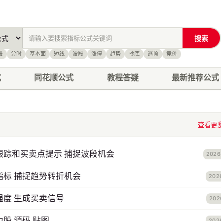
搜索
股
分时
基本面
短线
波段
涨停
趋势
抄底
逃顶
竞价
式
同花顺公式
教程答疑
最新推荐公式
查看更
跟踪和买卖点提示 捕捉波段机会
2026
指标 捕捉趋势转折机会
202
强度 生成买卖信号
202
股 源码 贴图
202