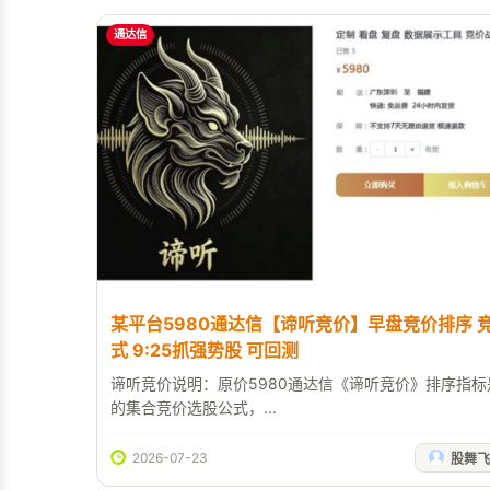
通达信
某平台5980通达信【谛听竞价】早盘竞价排序 
式 9:25抓强势股 可回测
谛听竞价说明：原价5980通达信《谛听竞价》排序指
的集合竞价选股公式，...
2026-07-23
股舞飞