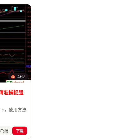
467
 精准捕捉强
勿下。使用方法
舞飞扬
下载