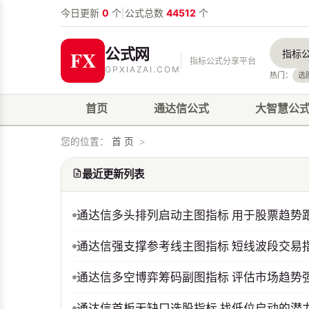
今日更新
0
个
|
公式总数
44512
个
公式网
指标公式分享平台
GPXIAZAI.COM
热门：
选
首页
通达信公式
大智慧公
您的位置：
首 页
>
最近更新列表
通达信多头排列启动主图指标 用于股票趋势
通达信强支撑参考线主图指标 短线波段交易
通达信多空博弈筹码副图指标 评估市场趋势
通达信首板无缺口选股指标 找低位启动的潜力