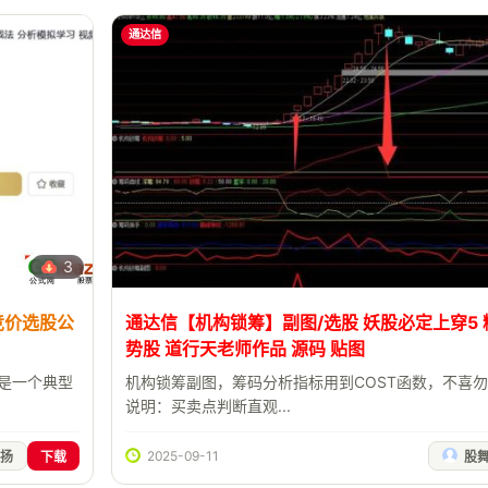
通达信
3
竞价选股公
通达信【机构锁筹】副图/选股 妖股必定上穿5
势股 道行天老师作品 源码 贴图
标是一个典型
机构锁筹副图，筹码分析指标用到COST函数，不喜
说明：买卖点判断直观...
2025-09-11
扬
下载
股