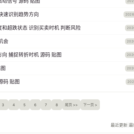
动信号 源码 贴图
202
 快速识别趋势方向
2026
和超跌状态 识别买卖时机 判断风险
202
机会
202
向 捕捉转折时机 源码 贴图
202
贴图
202
源码 贴图
202
3
4
5
6
7
8
尾页 >>
下一页 >
最近更新
|
最