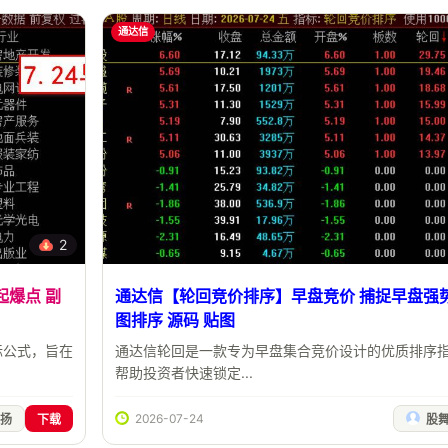
通达信
2
起爆点 副
通达信【轮回竞价排序】早盘竞价 捕捉早盘强势
图排序 源码 贴图
标公式，旨在
通达信轮回是一款专为早盘集合竞价设计的优质排序
帮助投资者快速锁定...
2026-07-24
扬
下载
股