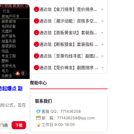
通达信【金刀排序】竞价排序选股指标 精准捕捉强势首板 源码 贴图
›
→
通达信〖潮汐动能〗双核多空副图 评估上涨动能 量化判断多空力量的强弱...
›
→
通达信【首板黄金坑】套装指标 捉妖必备神器 精准捕捉强势股的起爆点 源...
›
→
通达信【断板猎金】套装指标 一眼看清趋势 对涨停板以后趋势进行研判 源...
›
→
通达信〖至尊均线寻底〗副图/选股 恒尚节能模式量化 捕捉短线抄底标的
›
→
通达信【竞价神龙】副图排序 不同的竞价条件组合共振 不支持回测 源码 ...
›
→
0
帮助中心
起爆点 副
联系我们
指标公式，旨在
客服 QQ：771436258
邮 箱：771436258@qq.com
工作日 9:00-18:00
舞飞扬
下载