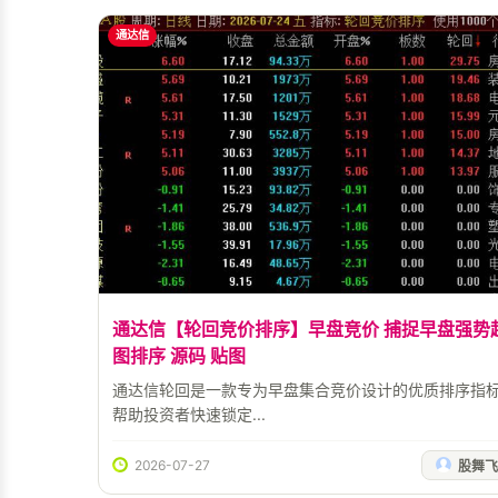
通达信
通达信【轮回竞价排序】早盘竞价 捕捉早盘强势
图排序 源码 贴图
通达信轮回是一款专为早盘集合竞价设计的优质排序指
帮助投资者快速锁定...
2026-07-27
股舞飞