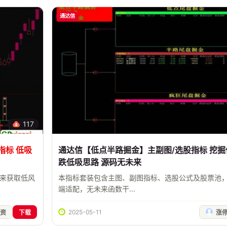
通达信
117
指标 低吸
通达信【低点半路掘金】主副图/选股指标 挖掘
跌低吸思路 源码无未来
，来获取低风
本指标套装包含主图、副图指标、选股公式及股票池，
端适配，无未来函数干...
2025-05-11
资
下载
涨停