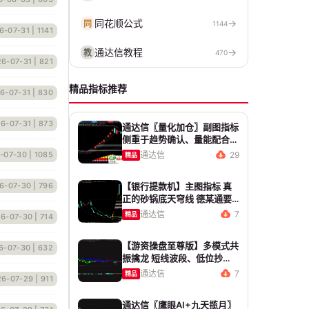
同花顺公式
→
同
1144
6-07-31
| 1141
通达信教程
→
教
470
6-07-31
| 821
精品指标推荐
6-07-31
| 830
6-07-31
| 873
通达信〖量化加仓〗副图指标
侧重于趋势确认、量能配合与
高低位反转信号 源码 贴图
-07-30
| 1085
通达信
29
精品
6-07-30
| 796
【银行提款机】主图指标 真
正的砂锅底天穹线 德某通要
价10万的主图核心算法雷同
通达信
7
精品
6-07-30
| 714
版
【游资操盘至尊版】多模式共
6-07-30
| 632
振擒龙 短线波段、低位抄
底、游资启动行情量身打造
通达信
7
精品
26-07-29
| 911
通达信〖鹰眼AI+九天揽月〗