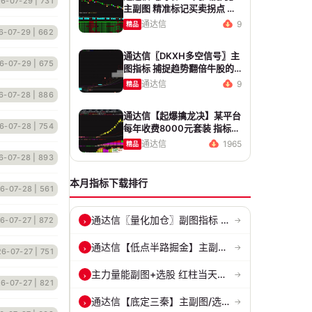
6-07-29
| 731
主副图 精准标记买卖拐点 九
维因子共振过滤杂波
通达信
9
精品
6-07-29
| 662
通达信〖DKXH多空信号〗主
6-07-29
| 675
图指标 捕捉趋势翻倍牛股的
最佳股票指标公式之一
通达信
9
精品
6-07-28
| 886
通达信【起爆擒龙决】某平台
6-07-28
| 754
每年收费8000元套装 指标源
码 无未来
通达信
1965
精品
6-07-28
| 893
本月指标下载排行
6-07-28
| 561
通达信〖量化加仓〗副图指标 侧重于趋势确认、量能配合与高低位反转信号...
›
6-07-27
| 872
→
通达信【低点半路掘金】主副图/选股指标 挖掘低吸 半路下跌低吸思路 源...
›
→
26-07-27
| 751
主力量能副图+选股 红柱当天主动买入量 绿柱主动卖出量
›
→
6-07-27
| 821
通达信【底定三秦】主副图/选股 连板龙头低吸精准量化 出票少而精 五年...
›
→