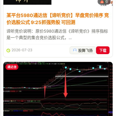
6
某平台5980通达信【谛听竞价】早盘竞价排序 竞
价选股公式 9:25抓强势股 可回测
谛听竞价说明：原价5980通达信《谛听竞价》排序指标
是一个典型的集合竞价选股公式，...
2026-07-23
股舞飞扬
下载
通达信