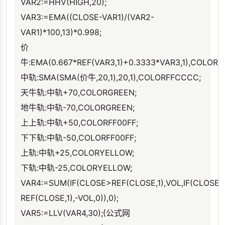
VAR2:=HHV(HIGH,20);
VAR3:=EMA((CLOSE-VAR1)/(VAR2-
VAR1)*100,13)*0.998;
价
牛:EMA(0.667*REF(VAR3,1)+0.3333*VAR3,1),COLORR
中轨:SMA(SMA(价牛,20,1),20,1),COLORFFCCCC;
天牛轨:中轨+70,COLORGREEN;
地牛轨:中轨-70,COLORGREEN;
上上轨:中轨+50,COLORFF00FF;
下下轨:中轨-50,COLORFF00FF;
上轨:中轨+25,COLORYELLOW;
下轨:中轨-25,COLORYELLOW;
VAR4:=SUM(IF(CLOSE>REF(CLOSE,1),VOL,IF(CLOSE<
REF(CLOSE,1),-VOL,0)),0);
VAR5:=LLV(VAR4,30);{公式网