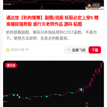
468
通达信【机构锁筹】副图/选股 妖股必定上穿5 精
准捕捉强势股 道行天老师作品 源码 贴图
机构锁筹副图，筹码分析指标用到COST函数，不喜勿
下。使用方法说明：买卖点判断直观...
2025-09-11
股舞飞扬
下载
通达信