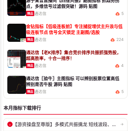
源于某音直播间【四维共振】副图指标 抓趋势拐
点，多维信号过滤假突破！源码 贴图
通达信
5
精品
金钻指标【低吸连板前】专注捕捉埋伏主升浪与低
吸连板节点 信号全天锁定 主副图/选股
通达信
224
精品
通达信【老K排序】集合竞价排序共振抓强势股，
超高胜率，十合一排序！
通达信
4
精品
通达信〖验牛〗主图指标 可以辨别股票位置高低
辨别是否牛股 源码 贴图
通达信
5
精品
本月指标下载排行
›
【游资操盘至尊版】多模式共振擒龙 短线波段、低位抄底、游资启动行情量...
→