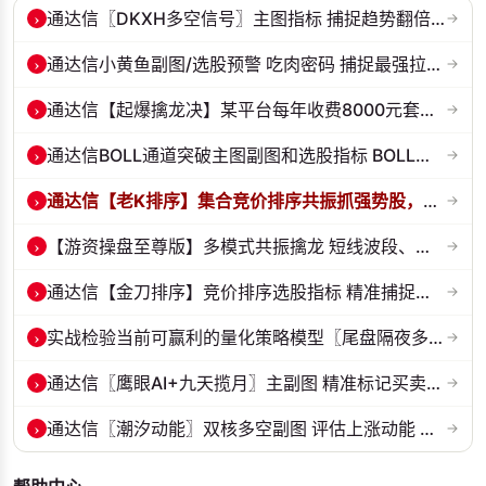
›
通达信〖DKXH多空信号〗主图指标 捕捉趋势翻倍牛股的最佳股票指标公式之...
→
›
通达信小黄鱼副图/选股预警 吃肉密码 捕捉最强拉升段 源码 贴图
→
›
通达信【起爆擒龙决】某平台每年收费8000元套装 指标源码 无未来
→
›
通达信BOLL通道突破主图副图和选股指标 BOLL通达突破追踪主力动向 源码...
→
›
通达信【老K排序】集合竞价排序共振抓强势股，超高胜率，十合一排序！
→
›
【游资操盘至尊版】多模式共振擒龙 短线波段、低位抄底、游资启动行情量...
→
›
通达信【金刀排序】竞价排序选股指标 精准捕捉强势首板 源码 贴图
→
›
实战检验当前可赢利的量化策略模型〖尾盘隔夜多头承接〗套装指标 源码 ...
→
›
通达信〖鹰眼AI+九天揽月〗主副图 精准标记买卖拐点 九维因子共振过滤杂...
→
›
通达信〖潮汐动能〗双核多空副图 评估上涨动能 量化判断多空力量的强弱...
→