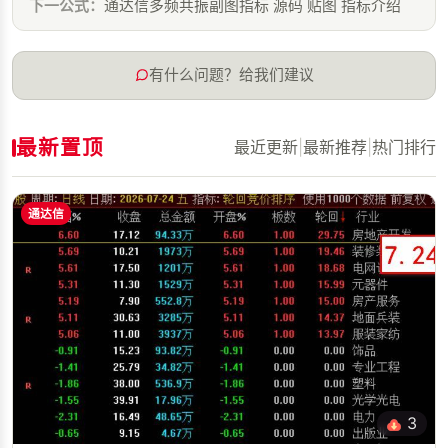
下一公式：
通达信多频共振副图指标 源码 贴图 指标介绍
有什么问题？给我们建议
最新置顶
最近更新
|
最新推荐
|
热门排行
通达信
3