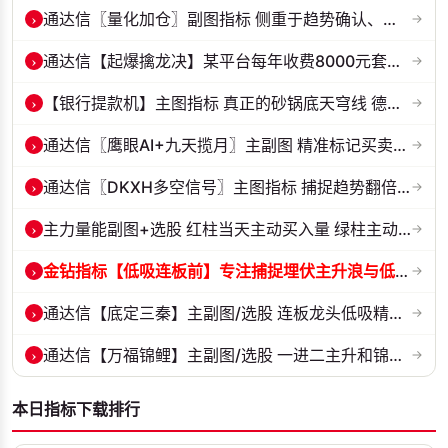
›
通达信〖量化加仓〗副图指标 侧重于趋势确认、量能配合与高低位反转信号...
→
›
通达信【起爆擒龙决】某平台每年收费8000元套装 指标源码 无未来
→
›
【银行提款机】主图指标 真正的砂锅底天穹线 德某通要价10万的主图核心...
→
›
通达信〖鹰眼AI+九天揽月〗主副图 精准标记买卖拐点 九维因子共振过滤杂...
→
›
通达信〖DKXH多空信号〗主图指标 捕捉趋势翻倍牛股的最佳股票指标公式之...
→
›
主力量能副图+选股 红柱当天主动买入量 绿柱主动卖出量
→
›
金钻指标【低吸连板前】专注捕捉埋伏主升浪与低吸连板节点 信号全天锁定...
→
›
通达信【底定三秦】主副图/选股 连板龙头低吸精准量化 出票少而精 五年...
→
›
通达信【万福锦鲤】主副图/选股 一进二主升和锦鲤回调两种模式 源码
→
本日指标下载排行