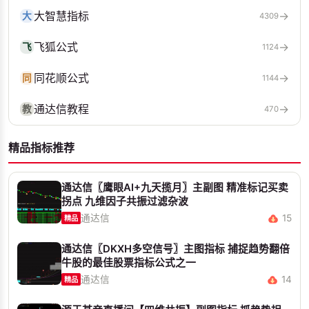
大智慧指标
→
大
4309
飞狐公式
→
飞
1124
同花顺公式
→
同
1144
通达信教程
→
教
470
精品指标推荐
通达信〖鹰眼AI+九天揽月〗主副图 精准标记买卖
拐点 九维因子共振过滤杂波
通达信
15
精品
通达信〖DKXH多空信号〗主图指标 捕捉趋势翻倍
牛股的最佳股票指标公式之一
通达信
14
精品