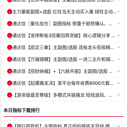
›
主力量能副图+选股 红柱当天主动买入量 绿柱主动卖出量
→
›
通达信〖量化加仓〗副图指标 侧重于趋势确认、量能配合与高低位反转信号...
→
›
通达信【涨停断板3倍量回再突破】核心逻辑分享 整体思路是捕捉首板后的...
→
›
通达信【底定三秦】主副图/选股 连板龙头低吸精准量化 出票少而精 五年...
→
›
通达信【万福锦鲤】主副图/选股 一进二主升和锦鲤回调两种模式 源码
→
›
通达信【招财纳福】+【六脉共振】主副图/选股 自用经历实战的指标 抓强...
→
›
通达信【起爆擒龙决】某平台每年收费8000元套装 指标源码 无未来
→
›
【游资操盘至尊版】多模式共振擒龙 短线波段、低位抄底、游资启动行情量...
→
本日指标下载排行
›
【银行提款机】主图指标 真正的砂锅底天穹线 德某通要价10万的主图核心...
→