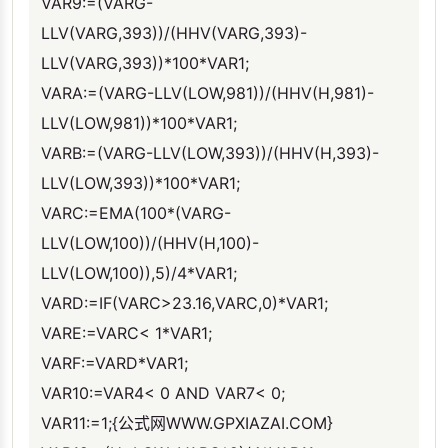
VAR9:=(VARG-
LLV(VARG,393))/(HHV(VARG,393)-
LLV(VARG,393))*100*VAR1;
VARA:=(VARG-LLV(LOW,981))/(HHV(H,981)-
LLV(LOW,981))*100*VAR1;
VARB:=(VARG-LLV(LOW,393))/(HHV(H,393)-
LLV(LOW,393))*100*VAR1;
VARC:=EMA(100*(VARG-
LLV(LOW,100))/(HHV(H,100)-
LLV(LOW,100)),5)/4*VAR1;
VARD:=IF(VARC>23.16,VARC,0)*VAR1;
VARE:=VARC< 1*VAR1;
VARF:=VARD*VAR1;
VAR10:=VAR4< 0 AND VAR7< 0;
VAR11:=1;{公式网WWW.GPXIAZAI.COM}