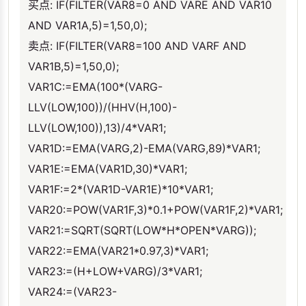
买点: IF(FILTER(VAR8=0 AND VARE AND VAR10
AND VAR1A,5)=1,50,0);
卖点: IF(FILTER(VAR8=100 AND VARF AND
VAR1B,5)=1,50,0);
VAR1C:=EMA(100*(VARG-
LLV(LOW,100))/(HHV(H,100)-
LLV(LOW,100)),13)/4*VAR1;
VAR1D:=EMA(VARG,2)-EMA(VARG,89)*VAR1;
VAR1E:=EMA(VAR1D,30)*VAR1;
VAR1F:=2*(VAR1D-VAR1E)*10*VAR1;
VAR20:=POW(VAR1F,3)*0.1+POW(VAR1F,2)*VAR1;
VAR21:=SQRT(SQRT(LOW*H*OPEN*VARG));
VAR22:=EMA(VAR21*0.97,3)*VAR1;
VAR23:=(H+LOW+VARG)/3*VAR1;
VAR24:=(VAR23-