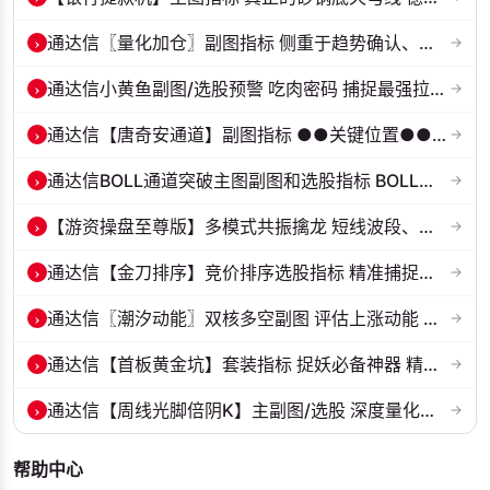
›
通达信〖量化加仓〗副图指标 侧重于趋势确认、量能配合与高低位反转信号...
→
›
通达信小黄鱼副图/选股预警 吃肉密码 捕捉最强拉升段 源码 贴图
→
›
通达信【唐奇安通道】副图指标 ●●关键位置●●大概率区间
→
›
通达信BOLL通道突破主图副图和选股指标 BOLL通达突破追踪主力动向 源码...
→
›
【游资操盘至尊版】多模式共振擒龙 短线波段、低位抄底、游资启动行情量...
→
›
通达信【金刀排序】竞价排序选股指标 精准捕捉强势首板 源码 贴图
→
›
通达信〖潮汐动能〗双核多空副图 评估上涨动能 量化判断多空力量的强弱...
→
›
通达信【首板黄金坑】套装指标 捉妖必备神器 精准捕捉强势股的起爆点 源...
→
›
通达信【周线光脚倍阴K】主副图/选股 深度量化光脚倍阴筑底逻辑 源码无...
→
帮助中心