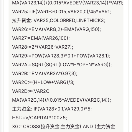
MA(VAR23,14))/(0.015*AVEDEV(VAR23,14))*VAR1;
VAR25:=IF(VAR1F>0.015,VAR20,0)/45*VAR1;
拉升资金: VAR25,COLORRED,LINETHICK3;
VAR26:=EMA(VARG,2)-EMA(VARG,150);
VAR27:=EMA(VAR26,100);
VAR28:=2*(VAR26-VAR27);
VAR29:=POW(VAR28,3)*0.1+POW(VAR28,1);
VAR2A:=SQRT(SQRT(LOW*H*OPEN*VARG));
VAR2B:=EMA(VAR2A*0.97,3);
VAR2C:=(H+LOW+VARG)/3;
VAR2D:=(VAR2C-
MA(VAR2C,14))/(0.015*AVEDEV(VAR2C,14));
主力资金: IF(VAR28>0.1,VAR29,0)*5;
HSL:=V/CAPITAL*100>5;
XG:=CROSS(拉升资金,主力资金) AND (主力资金