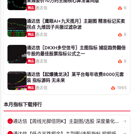
某通要价10万的主图核心算法雷同版
通达信
6
精品
通达信〖鹰眼AI+九天揽月〗主副图 精准标记买卖
拐点 九维因子共振过滤杂波
通达信
9
精品
通达信〖DKXH多空信号〗主图指标 捕捉趋势翻倍
牛股的最佳股票指标公式之一
通达信
9
精品
通达信【起爆擒龙决】某平台每年收费8000元套
装 指标源码 无未来
通达信
1965
精品
本月指标下载排行
›
通达信【周线光脚倍阴K】主副图/选股 深度量化光脚倍阴筑底逻辑 源码无...
→
›
通达信【低点半路掘金】主副图/选股指标 挖掘低吸 半路下跌低吸思路 源...
→