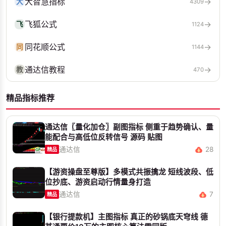
大智慧指标
→
大
4309
飞狐公式
→
飞
1124
同花顺公式
→
同
1144
通达信教程
→
教
470
精品指标推荐
通达信〖量化加仓〗副图指标 侧重于趋势确认、量
能配合与高低位反转信号 源码 贴图
通达信
28
精品
【游资操盘至尊版】多模式共振擒龙 短线波段、低
位抄底、游资启动行情量身打造
通达信
7
精品
【银行提款机】主图指标 真正的砂锅底天穹线 德