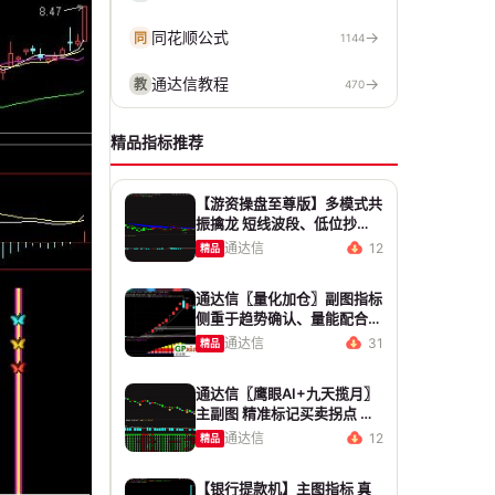
同花顺公式
→
同
1144
通达信教程
→
教
470
精品指标推荐
【游资操盘至尊版】多模式共
振擒龙 短线波段、低位抄
底、游资启动行情量身打造
通达信
12
精品
通达信〖量化加仓〗副图指标
侧重于趋势确认、量能配合与
高低位反转信号 源码 贴图
通达信
31
精品
通达信〖鹰眼AI+九天揽月〗
主副图 精准标记买卖拐点 九
维因子共振过滤杂波
通达信
12
精品
【银行提款机】主图指标 真