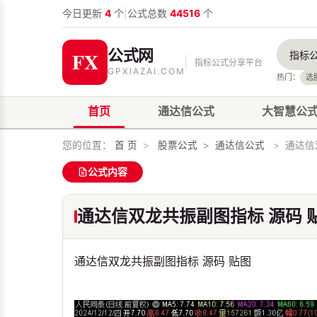
今日更新
4
个
|
公式总数
44516
个
公式网
指标公式分享平台
GPXIAZAI.COM
热门：
选
首页
通达信公式
大智慧公
您的位置：
首 页
>
股票公式
>
通达信公式
>
通达信
公式内容
通达信双龙共振副图指标 源码 
通达信双龙共振副图指标 源码 贴图