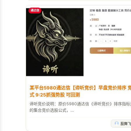
通达信
某平台5980通达信【谛听竞价】早盘竞价排序 
式 9:25抓强势股 可回测
谛听竞价说明：原价5980通达信《谛听竞价》排序指
的集合竞价选股公式，...
股舞飞