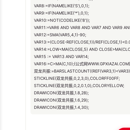
VAR8:=IF(NAMELIKE('S'),0,1);
VAR9:=IF(NAMELIKE('*'),0,1);
VAR10:=NOT(CODELIKE('8'));
VAR11:=VAR6 AND VAR8 AND VAR7 AND VAR9 AN
VAR12:=SMA(VAR5,4,1)-90;
VAR13:=(CLOSE-REF(CLOSE,1))/REF(CLOSE,1)<0.
VAR14:=LOW<MA(CLOSE,5) AND CLOSE>MA(CLO
VAR15 := VAR13 AND VAR14;
VAR16:=C>MA(C,10);{公式网WWW.GPXIAZAI.COM
双龙共振:=BARSLASTCOUNT((REF(VAR3,1)<VAR3) AN
STICKLINE(双龙共振,0,2,3,0),COLORFF00FF;
STICKLINE(双龙共振,0,2,0.1,0),COLORYELLOW;
DRAWICON(双龙共振,1.8,28);
DRAWICON(双龙共振,1.6,29);
DRAWICON(双龙共振,1.4,30);