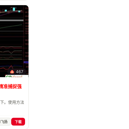
467
 精准捕捉强
勿下。使用方法
舞飞扬
下载