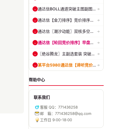
通达信BOLL通道突破主图副图和选股指标 BOLL通达突破追踪主力动向 源码...
›
→
通达信【金刀排序】竞价排序选股指标 精准捕捉强势首板 源码 贴图
›
→
通达信〖潮汐动能〗双核多空副图 评估上涨动能 量化判断多空力量的强弱...
›
→
通达信【轮回竞价排序】早盘竞价 捕捉早盘强势起爆点 副图排序 源码 贴...
›
→
〖绝谷腾龙〗主副选套装 突破黄金分水岭，第一根跳空金手指全套战法
›
→
某平台5980通达信【谛听竞价】早盘竞价排序 竞价选股公式 9:25抓强势股...
›
→
帮助中心
联系我们
客服 QQ：771436258
邮 箱：771436258@qq.com
工作日 9:00-18:00