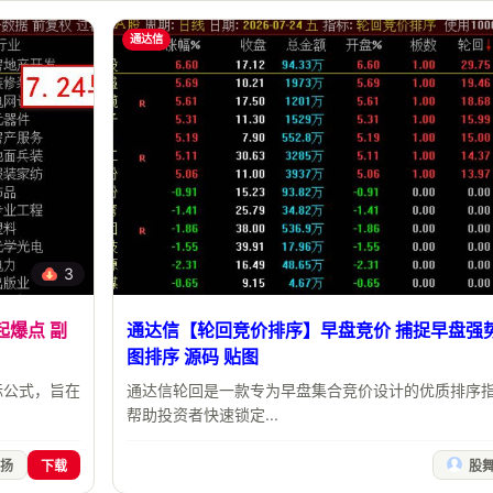
通达信
3
起爆点 副
通达信【轮回竞价排序】早盘竞价 捕捉早盘强势
图排序 源码 贴图
标公式，旨在
通达信轮回是一款专为早盘集合竞价设计的优质排序
帮助投资者快速锁定...
扬
下载
股