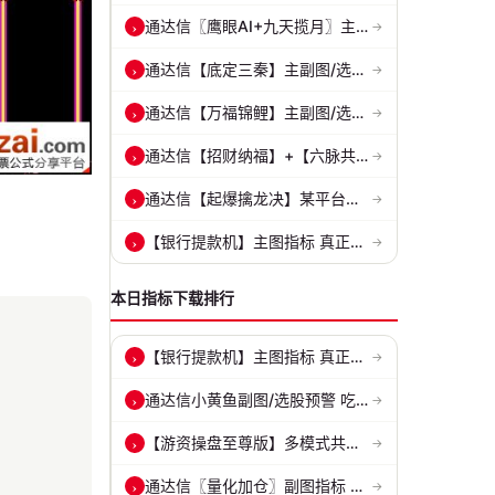
通达信〖鹰眼AI+九天揽月〗主副图 精准标记买卖拐点 九维因子共振过滤杂...
›
→
通达信【底定三秦】主副图/选股 连板龙头低吸精准量化 出票少而精 五年...
›
→
通达信【万福锦鲤】主副图/选股 一进二主升和锦鲤回调两种模式 源码
›
→
通达信【招财纳福】+【六脉共振】主副图/选股 自用经历实战的指标 抓强...
›
→
通达信【起爆擒龙决】某平台每年收费8000元套装 指标源码 无未来
›
→
【银行提款机】主图指标 真正的砂锅底天穹线 德某通要价10万的主图核心...
›
→
本日指标下载排行
【银行提款机】主图指标 真正的砂锅底天穹线 德某通要价10万的主图核心...
›
→
通达信小黄鱼副图/选股预警 吃肉密码 捕捉最强拉升段 源码 贴图
›
→
【游资操盘至尊版】多模式共振擒龙 短线波段、低位抄底、游资启动行情量...
›
→
通达信〖量化加仓〗副图指标 侧重于趋势确认、量能配合与高低位反转信号...
›
→