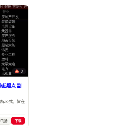
0
起爆点 副
指标公式，旨在
舞飞扬
下载