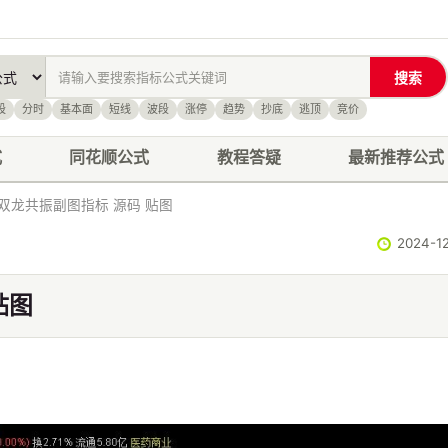
搜索
股
分时
基本面
短线
波段
涨停
趋势
抄底
逃顶
竞价
式
同花顺公式
教程答疑
最新推荐公式
双龙共振副图指标 源码 贴图
2024-
贴图