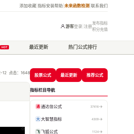
添加收藏
|
指标安装帮助
|
未来函数检测
|
联系我们
发布指标
游客
登录
|
注册
积分充值
最近更新
热门公式排行
HOT
12-12 点击：
1648
股票公式
最近更新
推荐公式
指标栏目导航
通达信公式
→
通
37416
大智慧指标
→
大
4309
飞狐公式
→
飞
1124