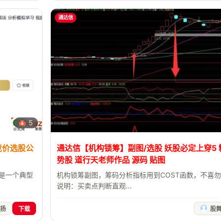
通达信
5
竞价选股公
通达信【机构锁筹】副图/选股 妖股必定上穿5
势股 道行天老师作品 源码 贴图
标是一个典型
机构锁筹副图，筹码分析指标用到COST函数，不喜
说明：买卖点判断直观...
扬
下载
股