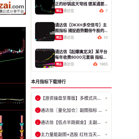
正的砂锅底天穹线 德某通要
价10万的主图核心算法雷同
通达信
7
精品
版
通达信〖DKXH多空信号〗主
图指标 捕捉趋势翻倍牛股的
最佳股票指标公式之一
通达信
10
精品
通达信【起爆擒龙决】某平台
每年收费8000元套装 指标源
码 无未来
通达信
1965
精品
本月指标下载排行
【游资操盘至尊版】多模式共振擒龙 短线波段、低位抄底、游资启动行情量...
›
→
通达信〖量化加仓〗副图指标 侧重于趋势确认、量能配合与高低位反转信号...
›
→
通达信【低点半路掘金】主副图/选股指标 挖掘低吸 半路下跌低吸思路 源...
›
→
主力量能副图+选股 红柱当天主动买入量 绿柱主动卖出量
›
→