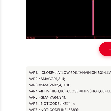
VAR1:=(CLOSE-LLV(LOW,60))/(HHV(HIGH,60)-LLV
VAR2:=SMA(VAR1,3,1);
VAR3:=SMA(VAR2,4,1)-10;
VAR4:=(HHV(HIGH,60)-CLOSE)/(HHV(HIGH,60)-LL
VAR5:=SMA(VAR4,3,1);
VAR6:=NOT(CODELIKE('4'));
VAR7:=NOT(CODELIKE('688'));