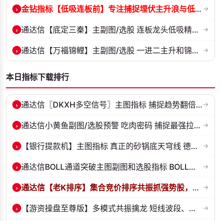
›
金钻指标【低吸连板前】专注捕捉埋伏主升浪与低吸连板节点 信号全天锁定...
→
›
通达信【底定三秦】主副图/选股 连板龙头低吸精准量化 出票少而精 五年...
→
›
通达信【万福锦鲤】主副图/选股 一进二主升和锦鲤回调两种模式 源码
→
本日指标下载排行
›
通达信〖DKXH多空信号〗主图指标 捕捉趋势翻倍牛股的最佳股票指标公式之...
→
›
通达信小黄鱼副图/选股预警 吃肉密码 捕捉最强拉升段 源码 贴图
→
›
【银行提款机】主图指标 真正的砂锅底天穹线 德某通要价10万的主图核心...
→
›
通达信BOLL通道突破主图副图和选股指标 BOLL通达突破追踪主力动向 源码...
→
›
通达信【老K排序】集合竞价排序共振抓强势股，超高胜率，十合一排序！
→
›
【游资操盘至尊版】多模式共振擒龙 短线波段、低位抄底、游资启动行情量...
→