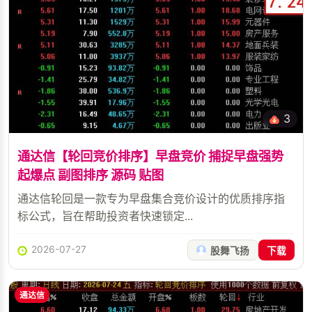
3
通达信【轮回竞价排序】早盘竞价 捕捉早盘强势
起爆点 副图排序 源码 贴图
通达信轮回是一款专为早盘集合竞价设计的优质排序指
标公式，旨在帮助投资者快速锁定...
2026-07-27
股舞飞扬
下载
通达信