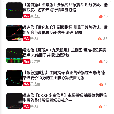
【游资操盘至尊版】多模式共振擒龙 短线波段、低
位抄底、游资启动行情量身打造
通达信
15
精品
通达信〖量化加仓〗副图指标 侧重于趋势确认、量
能配合与高低位反转信号 源码 贴图
通达信
33
精品
通达信〖鹰眼AI+九天揽月〗主副图 精准标记买卖
拐点 九维因子共振过滤杂波
通达信
15
精品
【银行提款机】主图指标 真正的砂锅底天穹线 德
某通要价10万的主图核心算法雷同版
通达信
11
精品
通达信〖DKXH多空信号〗主图指标 捕捉趋势翻倍
牛股的最佳股票指标公式之一
通达信
14
精品