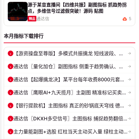
源于某音直播间【四维共振】副图指标 抓趋势拐
点，多维信号过滤假突破！源码 贴图
通达信
5
精品
本月指标下载排行
›
【游资操盘至尊版】多模式共振擒龙 短线波段、低位抄底、游资启动行情量...
→
›
通达信〖量化加仓〗副图指标 侧重于趋势确认、量能配合与高低位反转信号...
→
›
通达信【起爆擒龙决】某平台每年收费8000元套装 指标源码 无未来
→
›
通达信〖鹰眼AI+九天揽月〗主副图 精准标记买卖拐点 九维因子共振过滤杂...
→
›
【银行提款机】主图指标 真正的砂锅底天穹线 德某通要价10万的主图核心...
→
›
通达信〖DKXH多空信号〗主图指标 捕捉趋势翻倍牛股的最佳股票指标公式之...
→
›
主力量能副图+选股 红柱当天主动买入量 绿柱主动卖出量
→