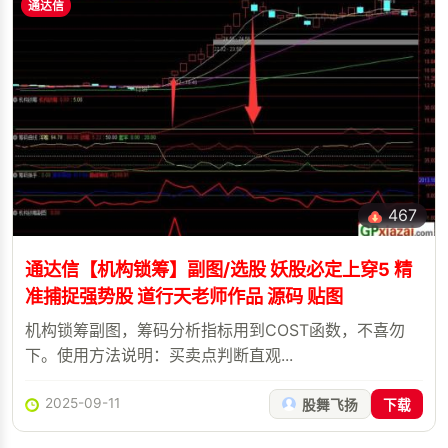
通达信
467
通达信【机构锁筹】副图/选股 妖股必定上穿5 精
准捕捉强势股 道行天老师作品 源码 贴图
机构锁筹副图，筹码分析指标用到COST函数，不喜勿
下。使用方法说明：买卖点判断直观...
2025-09-11
股舞飞扬
下载