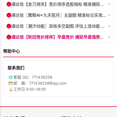
›
通达信【金刀排序】竞价排序选股指标 精准捕捉强势首板 源码 贴图
→
›
通达信〖鹰眼AI+九天揽月〗主副图 精准标记买卖拐点 九维因子共振过滤杂...
→
›
通达信〖潮汐动能〗双核多空副图 评估上涨动能 量化判断多空力量的强弱...
→
›
通达信【轮回竞价排序】早盘竞价 捕捉早盘强势起爆点 副图排序 源码 贴...
→
帮助中心
联系我们
客服 QQ：771436258
邮 箱：771436258@qq.com
工作日 9:00-18:00