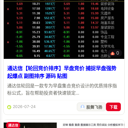
0
通达信【轮回竞价排序】早盘竞价 捕捉早盘强势
起爆点 副图排序 源码 贴图
通达信轮回是一款专为早盘集合竞价设计的优质排序指
标公式，旨在帮助投资者快速锁定...
2026-07-24
股舞飞扬
下载
通达信