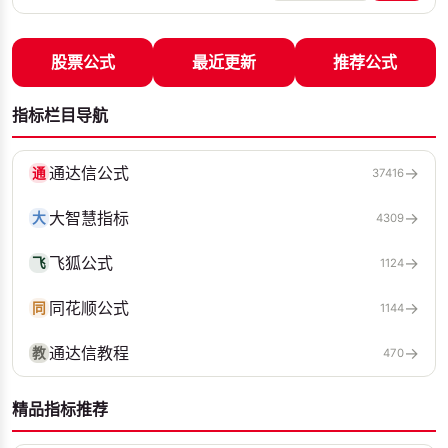
股票公式
最近更新
推荐公式
指标栏目导航
通达信公式
→
通
37416
大智慧指标
→
大
4309
飞狐公式
→
飞
1124
同花顺公式
→
同
1144
通达信教程
→
教
470
精品指标推荐