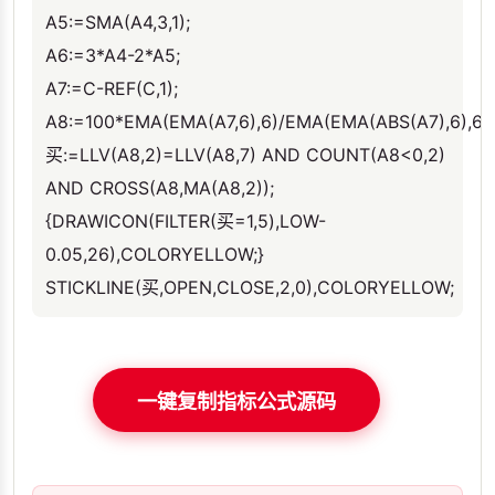
A5:=SMA(A4,3,1);
A6:=3*A4-2*A5;
A7:=C-REF(C,1);
A8:=100*EMA(EMA(A7,6),6)/EMA(EMA(ABS(A7),6),6);
买:=LLV(A8,2)=LLV(A8,7) AND COUNT(A8<0,2)
AND CROSS(A8,MA(A8,2));
{DRAWICON(FILTER(买=1,5),LOW-
0.05,26),COLORYELLOW;}
STICKLINE(买,OPEN,CLOSE,2,0),COLORYELLOW;
一键复制指标公式源码