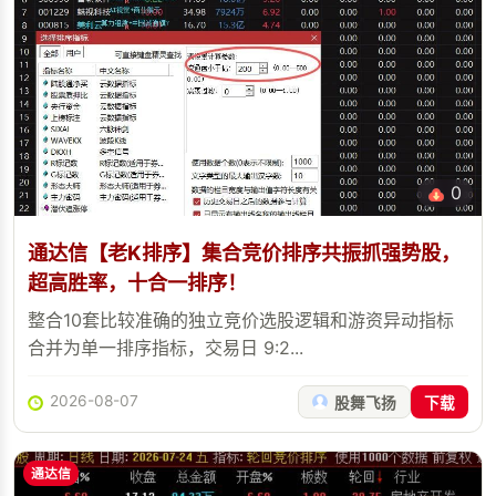
0
通达信【老K排序】集合竞价排序共振抓强势股，
超高胜率，十合一排序！
整合10套比较准确的独立竞价选股逻辑和游资异动指标
合并为单一排序指标，交易日 9:2...
2026-08-07
股舞飞扬
下载
通达信