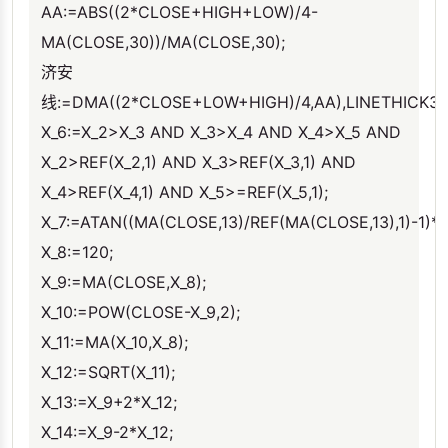
AA:=ABS((2*CLOSE+HIGH+LOW)/4-
MA(CLOSE,30))/MA(CLOSE,30);
济安
线:=DMA((2*CLOSE+LOW+HIGH)/4,AA),LINETHICK3
X_6:=X_2>X_3 AND X_3>X_4 AND X_4>X_5 AND
X_2>REF(X_2,1) AND X_3>REF(X_3,1) AND
X_4>REF(X_4,1) AND X_5>=REF(X_5,1);
X_7:=ATAN((MA(CLOSE,13)/REF(MA(CLOSE,13),1)-1)*1
X_8:=120;
X_9:=MA(CLOSE,X_8);
X_10:=POW(CLOSE-X_9,2);
X_11:=MA(X_10,X_8);
X_12:=SQRT(X_11);
X_13:=X_9+2*X_12;
X_14:=X_9-2*X_12;