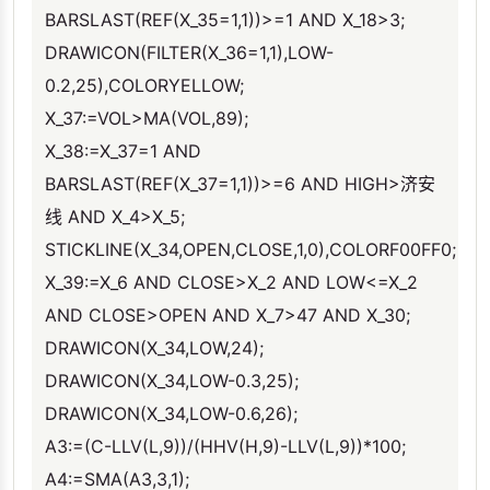
BARSLAST(REF(X_35=1,1))>=1 AND X_18>3;
DRAWICON(FILTER(X_36=1,1),LOW-
0.2,25),COLORYELLOW;
X_37:=VOL>MA(VOL,89);
X_38:=X_37=1 AND
BARSLAST(REF(X_37=1,1))>=6 AND HIGH>济安
线 AND X_4>X_5;
STICKLINE(X_34,OPEN,CLOSE,1,0),COLORF00FF0;
X_39:=X_6 AND CLOSE>X_2 AND LOW<=X_2
AND CLOSE>OPEN AND X_7>47 AND X_30;
DRAWICON(X_34,LOW,24);
DRAWICON(X_34,LOW-0.3,25);
DRAWICON(X_34,LOW-0.6,26);
A3:=(C-LLV(L,9))/(HHV(H,9)-LLV(L,9))*100;
A4:=SMA(A3,3,1);