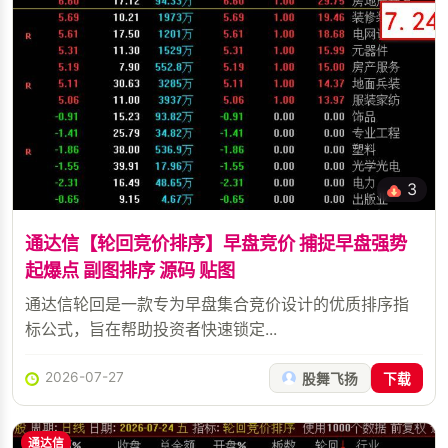
3
通达信【轮回竞价排序】早盘竞价 捕捉早盘强势
起爆点 副图排序 源码 贴图
通达信轮回是一款专为早盘集合竞价设计的优质排序指
标公式，旨在帮助投资者快速锁定...
2026-07-27
股舞飞扬
下载
通达信