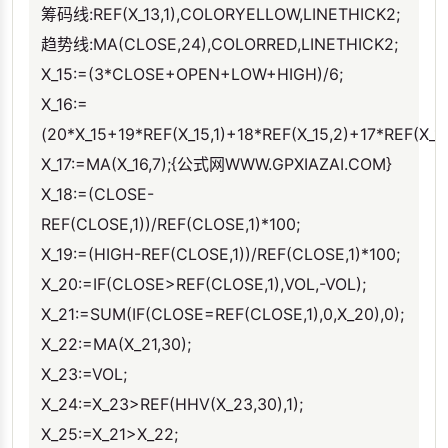
筹码线:REF(X_13,1),COLORYELLOW,LINETHICK2;
趋势线:MA(CLOSE,24),COLORRED,LINETHICK2;
X_15:=(3*CLOSE+OPEN+LOW+HIGH)/6;
X_16:=
(20*X_15+19*REF(X_15,1)+18*REF(X_15,2)+17*REF(X_15
X_17:=MA(X_16,7);{公式网WWW.GPXIAZAI.COM}
X_18:=(CLOSE-
REF(CLOSE,1))/REF(CLOSE,1)*100;
X_19:=(HIGH-REF(CLOSE,1))/REF(CLOSE,1)*100;
X_20:=IF(CLOSE>REF(CLOSE,1),VOL,-VOL);
X_21:=SUM(IF(CLOSE=REF(CLOSE,1),0,X_20),0);
X_22:=MA(X_21,30);
X_23:=VOL;
X_24:=X_23>REF(HHV(X_23,30),1);
X_25:=X_21>X_22;