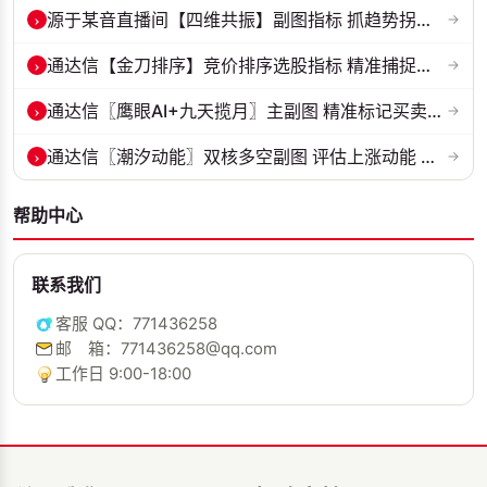
›
源于某音直播间【四维共振】副图指标 抓趋势拐点，多维信号过滤假突破！...
→
›
通达信【金刀排序】竞价排序选股指标 精准捕捉强势首板 源码 贴图
→
›
通达信〖鹰眼AI+九天揽月〗主副图 精准标记买卖拐点 九维因子共振过滤杂...
→
›
通达信〖潮汐动能〗双核多空副图 评估上涨动能 量化判断多空力量的强弱...
→
帮助中心
联系我们
客服 QQ：771436258
邮 箱：771436258@qq.com
工作日 9:00-18:00