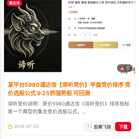
通达信
6
某平台5980通达信【谛听竞价】早盘竞价排序 竞
价选股公式 9:25抓强势股 可回测
谛听竞价说明：原价5980通达信《谛听竞价》排序指标
是一个典型的集合竞价选股公式，...
2026-07-23
股舞飞扬
下载