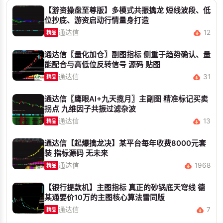
【游资操盘至尊版】多模式共振擒龙 短线波段、低
位抄底、游资启动行情量身打造
通达信
12
精品
通达信〖量化加仓〗副图指标 侧重于趋势确认、量
能配合与高低位反转信号 源码 贴图
通达信
31
精品
通达信〖鹰眼AI+九天揽月〗主副图 精准标记买卖
拐点 九维因子共振过滤杂波
通达信
13
精品
通达信【起爆擒龙决】某平台每年收费8000元套
装 指标源码 无未来
通达信
1968
精品
【银行提款机】主图指标 真正的砂锅底天穹线 德
某通要价10万的主图核心算法雷同版
通达信
7
精品