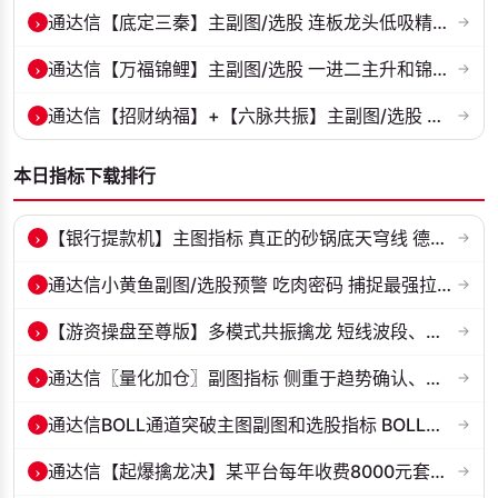
›
通达信【底定三秦】主副图/选股 连板龙头低吸精准量化 出票少而精 五年...
→
›
通达信【万福锦鲤】主副图/选股 一进二主升和锦鲤回调两种模式 源码
→
›
通达信【招财纳福】+【六脉共振】主副图/选股 自用经历实战的指标 抓强...
→
本日指标下载排行
›
【银行提款机】主图指标 真正的砂锅底天穹线 德某通要价10万的主图核心...
→
›
通达信小黄鱼副图/选股预警 吃肉密码 捕捉最强拉升段 源码 贴图
→
›
【游资操盘至尊版】多模式共振擒龙 短线波段、低位抄底、游资启动行情量...
→
›
通达信〖量化加仓〗副图指标 侧重于趋势确认、量能配合与高低位反转信号...
→
›
通达信BOLL通道突破主图副图和选股指标 BOLL通达突破追踪主力动向 源码...
→
›
通达信【起爆擒龙决】某平台每年收费8000元套装 指标源码 无未来
→