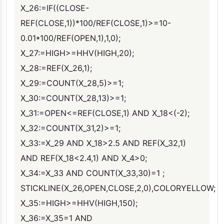
X_26:=IF((CLOSE-
REF(CLOSE,1))*100/REF(CLOSE,1)>=10-
0.01*100/REF(OPEN,1),1,0);
X_27:=HIGH>=HHV(HIGH,20);
X_28:=REF(X_26,1);
X_29:=COUNT(X_28,5)>=1;
X_30:=COUNT(X_28,13)>=1;
X_31:=OPEN<=REF(CLOSE,1) AND X_18<(-2);
X_32:=COUNT(X_31,2)>=1;
X_33:=X_29 AND X_18>2.5 AND REF(X_32,1)
AND REF(X_18<2.4,1) AND X_4>0;
X_34:=X_33 AND COUNT(X_33,30)=1 ;
STICKLINE(X_26,OPEN,CLOSE,2,0),COLORYELLOW;
X_35:=HIGH>=HHV(HIGH,150);
X_36:=X_35=1 AND