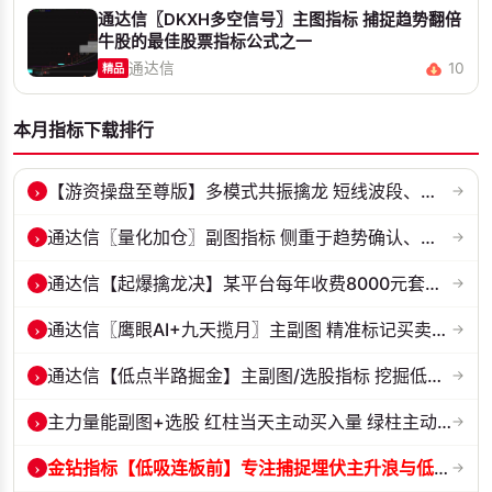
通达信〖DKXH多空信号〗主图指标 捕捉趋势翻倍
牛股的最佳股票指标公式之一
通达信
10
精品
本月指标下载排行
›
【游资操盘至尊版】多模式共振擒龙 短线波段、低位抄底、游资启动行情量...
→
›
通达信〖量化加仓〗副图指标 侧重于趋势确认、量能配合与高低位反转信号...
→
›
通达信【起爆擒龙决】某平台每年收费8000元套装 指标源码 无未来
→
›
通达信〖鹰眼AI+九天揽月〗主副图 精准标记买卖拐点 九维因子共振过滤杂...
→
›
通达信【低点半路掘金】主副图/选股指标 挖掘低吸 半路下跌低吸思路 源...
→
›
主力量能副图+选股 红柱当天主动买入量 绿柱主动卖出量
→
›
金钻指标【低吸连板前】专注捕捉埋伏主升浪与低吸连板节点 信号全天锁定...
→