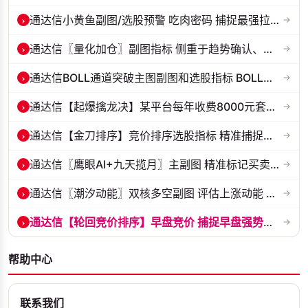
›
通达信小黄鱼副图/选股预警 吃肉密码 捕捉最强拉升段 源码 贴图
→
›
通达信〖量化加仓〗副图指标 侧重于趋势确认、量能配合与高低位反转信号...
→
›
通达信BOLL通道突破主图副图和选股指标 BOLL通达突破追踪主力动向 源码...
→
›
通达信【起爆擒龙决】某平台每年收费8000元套装 指标源码 无未来
→
›
通达信【金刀排序】竞价排序选股指标 精准捕捉强势首板 源码 贴图
→
›
通达信〖鹰眼AI+九天揽月〗主副图 精准标记买卖拐点 九维因子共振过滤杂...
→
›
通达信〖潮汐动能〗双核多空副图 评估上涨动能 量化判断多空力量的强弱...
→
›
通达信【轮回竞价排序】早盘竞价 捕捉早盘强势起爆点 副图排序 源码 贴...
→
帮助中心
联系我们