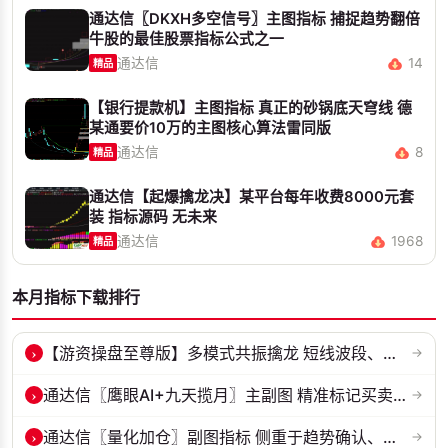
通达信〖DKXH多空信号〗主图指标 捕捉趋势翻倍
牛股的最佳股票指标公式之一
通达信
14
精品
【银行提款机】主图指标 真正的砂锅底天穹线 德
某通要价10万的主图核心算法雷同版
通达信
8
精品
通达信【起爆擒龙决】某平台每年收费8000元套
装 指标源码 无未来
通达信
1968
精品
本月指标下载排行
›
【游资操盘至尊版】多模式共振擒龙 短线波段、低位抄底、游资启动行情量...
→
›
通达信〖鹰眼AI+九天揽月〗主副图 精准标记买卖拐点 九维因子共振过滤杂...
→
›
通达信〖量化加仓〗副图指标 侧重于趋势确认、量能配合与高低位反转信号...
→