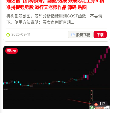
通达信【机构锁筹】副图/选股 妖股必定上穿5 精
准捕捉强势股 道行天老师作品 源码 贴图
机构锁筹副图，筹码分析指标用到COST函数，不喜勿
下。使用方法说明：买卖点判断直观...
2025-09-11
股舞飞扬
下载
通达信
117