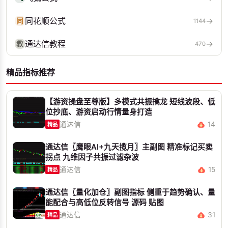
同花顺公式
→
同
1144
通达信教程
→
教
470
精品指标推荐
【游资操盘至尊版】多模式共振擒龙 短线波段、低
位抄底、游资启动行情量身打造
通达信
14
精品
通达信〖鹰眼AI+九天揽月〗主副图 精准标记买卖
拐点 九维因子共振过滤杂波
通达信
15
精品
通达信〖量化加仓〗副图指标 侧重于趋势确认、量
能配合与高低位反转信号 源码 贴图
通达信
31
精品