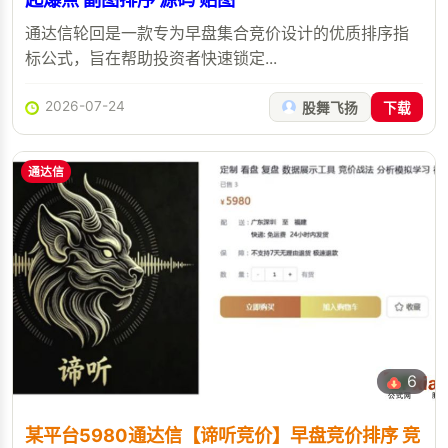
通达信轮回是一款专为早盘集合竞价设计的优质排序指
标公式，旨在帮助投资者快速锁定...
2026-07-24
股舞飞扬
下载
通达信
6
某平台5980通达信【谛听竞价】早盘竞价排序 竞