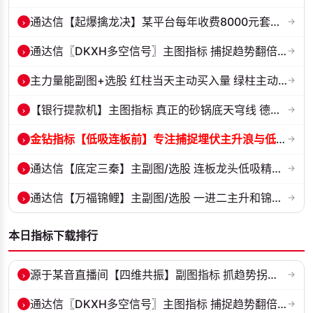
›
通达信【起爆擒龙决】某平台每年收费8000元套装 指标源码 无未来
→
›
通达信〖DKXH多空信号〗主图指标 捕捉趋势翻倍牛股的最佳股票指标公式之...
→
›
主力量能副图+选股 红柱当天主动买入量 绿柱主动卖出量
→
›
【银行提款机】主图指标 真正的砂锅底天穹线 德某通要价10万的主图核心...
→
›
金钻指标【低吸连板前】专注捕捉埋伏主升浪与低吸连板节点 信号全天锁定...
→
›
通达信【底定三秦】主副图/选股 连板龙头低吸精准量化 出票少而精 五年...
→
›
通达信【万福锦鲤】主副图/选股 一进二主升和锦鲤回调两种模式 源码
→
本日指标下载排行
›
源于某音直播间【四维共振】副图指标 抓趋势拐点，多维信号过滤假突破！...
→
›
通达信〖DKXH多空信号〗主图指标 捕捉趋势翻倍牛股的最佳股票指标公式之...
→