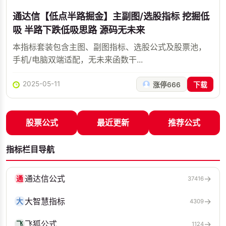
通达信【低点半路掘金】主副图/选股指标 挖掘低
吸 半路下跌低吸思路 源码无未来
本指标套装包含主图、副图指标、选股公式及股票池，
手机/电脑双端适配，无未来函数干...
2025-05-11
涨停666
下载
股票公式
最近更新
推荐公式
指标栏目导航
通达信公式
→
通
37416
大智慧指标
→
大
4309
飞狐公式
→
飞
1124