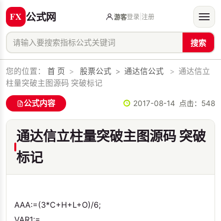
公式网
登录
|
注册
游客
搜索
您的位置：
首 页
>
股票公式
>
通达信公式
>
通达信立
柱量突破主图源码 突破标记
公式内容
2017-08-14 点击：
548
通达信立柱量突破主图源码 突破
标记
AAA:=(3*C+H+L+O)/6;
VAR1:=