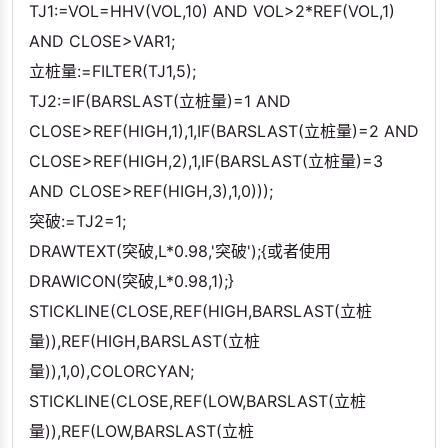
TJ1:=VOL=HHV(VOL,10) AND VOL>2*REF(VOL,1)
AND CLOSE>VAR1;
立桩量:=FILTER(TJ1,5);
TJ2:=IF(BARSLAST(立桩量)=1 AND
CLOSE>REF(HIGH,1),1,IF(BARSLAST(立桩量)=2 AND
CLOSE>REF(HIGH,2),1,IF(BARSLAST(立桩量)=3
AND CLOSE>REF(HIGH,3),1,0)));
突破:=TJ2=1;
DRAWTEXT(突破,L*0.98,'突破');{或者使用
DRAWICON(突破,L*0.98,1);}
STICKLINE(CLOSE,REF(HIGH,BARSLAST(立桩
量)),REF(HIGH,BARSLAST(立桩
量)),1,0),COLORCYAN;
STICKLINE(CLOSE,REF(LOW,BARSLAST(立桩
量)),REF(LOW,BARSLAST(立桩