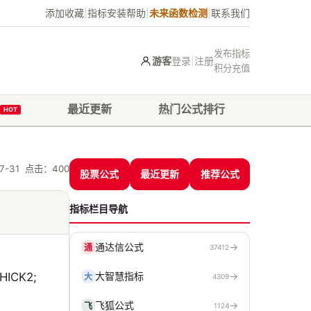
添加收藏
|
指标安装帮助
|
未来函数检测
|
联系我们
发布指标
游客
登录
|
注册
积分充值
最近更新
热门公式排行
HOT
07-31 点击：
400
股票公式
最近更新
推荐公式
指标栏目导航
通达信公式
→
通
37412
HICK2;
大智慧指标
→
大
4309
飞狐公式
→
飞
1124