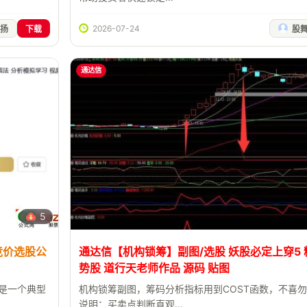
2026-07-24
扬
下载
股
通达信
5
竞价选股公
通达信【机构锁筹】副图/选股 妖股必定上穿5
势股 道行天老师作品 源码 贴图
标是一个典型
机构锁筹副图，筹码分析指标用到COST函数，不喜
说明：买卖点判断直观...