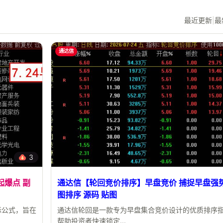
最近更新
|
最
通达信
3
起爆点 副
通达信【轮回竞价排序】早盘竞价 捕捉早盘强势
图排序 源码 贴图
标公式，旨在
通达信轮回是一款专为早盘集合竞价设计的优质排序
帮助投资者快速锁定...