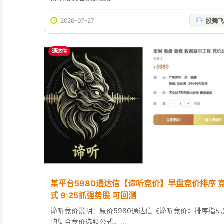
2026-07-27
股舞飞
通达信
某平台5980通达信【谛听竞价】早盘竞价排序 
式 9:25抓强势股 可回测
谛听竞价说明：原价5980通达信《谛听竞价》排序指
的集合竞价选股公式，...