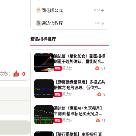
同花顺公式
→
同
1144
通达信教程
→
教
470
精品指标推荐
通达信〖量化加仓〗副图指标
侧重于趋势确认、量能配合与
高低位反转信号 源码 贴图
通达信
31
精品
次数：
0
【游资操盘至尊版】多模式共
振擒龙 短线波段、低位抄
底、游资启动行情量身打造
通达信
9
精品
通达信〖鹰眼AI+九天揽月〗
主副图 精准标记买卖拐点 九
维因子共振过滤杂波
通达信
11
精品
【银行提款机】主图指标 真