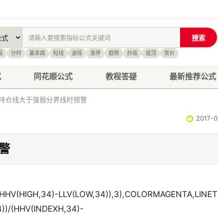
搜索
股
分时
基本面
短线
波段
涨停
趋势
抄底
逃顶
竞价
式
同花顺公式
教程答疑
最新推荐公式
持仓线大于强弱分界线时预警
2017-
警
HV(HIGH,34)-LLV(LOW,34)),3),COLORMAGENTA,LINET
)/(HHV(INDEXH,34)-