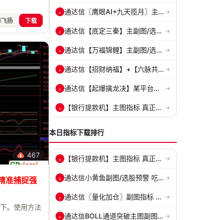
通达信〖鹰眼AI+九天揽月〗主副图 精准标记买卖拐点 九维因子共振过滤杂...
›
→
舞飞扬
下载
通达信【底定三秦】主副图/选股 连板龙头低吸精准量化 出票少而精 五年...
›
→
通达信【万福锦鲤】主副图/选股 一进二主升和锦鲤回调两种模式 源码
›
→
通达信【招财纳福】+【六脉共振】主副图/选股 自用经历实战的指标 抓强...
›
→
通达信【起爆擒龙决】某平台每年收费8000元套装 指标源码 无未来
›
→
【银行提款机】主图指标 真正的砂锅底天穹线 德某通要价10万的主图核心...
›
→
本日指标下载排行
467
【银行提款机】主图指标 真正的砂锅底天穹线 德某通要价10万的主图核心...
›
→
通达信小黄鱼副图/选股预警 吃肉密码 捕捉最强拉升段 源码 贴图
›
→
 精准捕捉强
通达信〖量化加仓〗副图指标 侧重于趋势确认、量能配合与高低位反转信号...
›
→
勿下。使用方法
通达信BOLL通道突破主图副图和选股指标 BOLL通达突破追踪主力动向 源码...
›
→