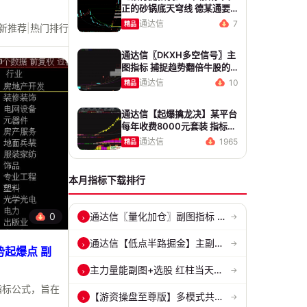
正的砂锅底天穹线 德某通要
价10万的主图核心算法雷同
通达信
7
精品
新推荐
|
热门排行
版
通达信〖DKXH多空信号〗主
图指标 捕捉趋势翻倍牛股的
最佳股票指标公式之一
通达信
10
精品
通达信【起爆擒龙决】某平台
每年收费8000元套装 指标源
码 无未来
通达信
1965
精品
本月指标下载排行
0
通达信〖量化加仓〗副图指标 侧重于趋势确认、量能配合与高低位反转信号...
›
→
通达信【低点半路掘金】主副图/选股指标 挖掘低吸 半路下跌低吸思路 源...
›
→
起爆点 副
主力量能副图+选股 红柱当天主动买入量 绿柱主动卖出量
›
→
指标公式，旨在
【游资操盘至尊版】多模式共振擒龙 短线波段、低位抄底、游资启动行情量...
›
→