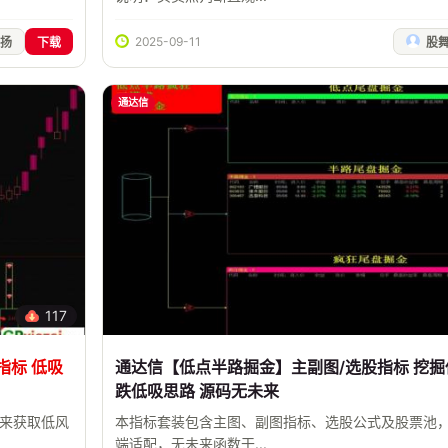
2025-09-11
扬
下载
股
通达信
117
指标 低吸
通达信【低点半路掘金】主副图/选股指标 挖掘
跌低吸思路 源码无未来
，来获取低风
本指标套装包含主图、副图指标、选股公式及股票池，
端适配，无未来函数干...