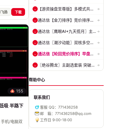
【游资操盘至尊版】多模式共振擒龙 短线波段、低位抄底、游资启动行情量...
›
→
舞飞扬
下载
通达信【金刀排序】竞价排序选股指标 精准捕捉强势首板 源码 贴图
›
→
通达信〖鹰眼AI+九天揽月〗主副图 精准标记买卖拐点 九维因子共振过滤杂...
›
→
通达信〖潮汐动能〗双核多空副图 评估上涨动能 量化判断多空力量的强弱...
›
→
通达信【轮回竞价排序】早盘竞价 捕捉早盘强势起爆点 副图排序 源码 贴...
›
→
〖绝谷腾龙〗主副选套装 突破黄金分水岭，第一根跳空金手指全套战法
›
→
帮助中心
155
联系我们
低吸 半路下
客服 QQ：771436258
邮 箱：771436258@qq.com
工作日 9:00-18:00
手机/电脑双