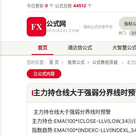
今日更新
0
个
|
公式总数
44512
个
公式网
指标公式分享平台
GPXIAZAI.COM
热门：
选
首页
通达信公式
大智慧公
您的位置：
首 页
>
股票公式
>
公式教程答疑
>
主力
公式内容
主力持仓线大于强弱分界线时预
主力持仓线大于强弱分界线时预警
主力持仓:EMA(100*(CLOSE-LLV(LOW,34))/(H
指数趋势:EMA(100*(INDEXC-LLV(INDEXL,34)