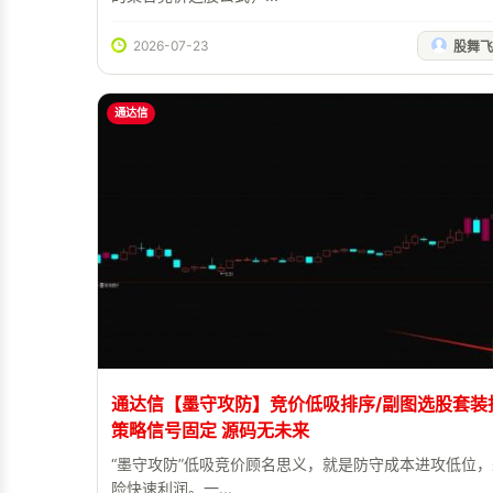
2026-07-23
股舞飞
通达信
通达信【墨守攻防】竞价低吸排序/副图选股套装
策略信号固定 源码无未来
“墨守攻防”低吸竞价顾名思义，就是防守成本进攻低位
险快速利润。一...