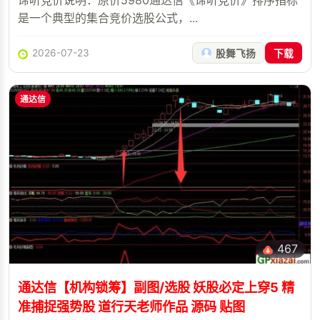
谛听竞价说明：原价5980通达信《谛听竞价》排序指标
是一个典型的集合竞价选股公式，...
2026-07-23
股舞飞扬
下载
通达信
467
通达信【机构锁筹】副图/选股 妖股必定上穿5 精
准捕捉强势股 道行天老师作品 源码 贴图