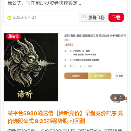
标公式，旨在帮助投资者快速锁定...
2026-07-24
股舞飞扬
下载
通达信
4
某平台5980通达信【谛听竞价】早盘竞价排序 竞
价选股公式 9:25抓强势股 可回测