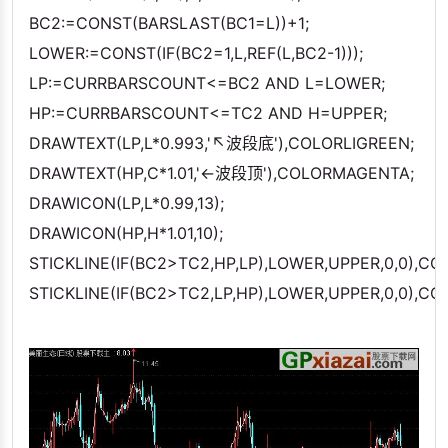
BC2:=CONST(BARSLAST(BC1=L))+1;
LOWER:=CONST(IF(BC2=1,L,REF(L,BC2-1)));
LP:=CURRBARSCOUNT<=BC2 AND L=LOWER;
HP:=CURRBARSCOUNT<=TC2 AND H=UPPER;
DRAWTEXT(LP,L*0.993,'↖波段底'),COLORLIGREEN;
DRAWTEXT(HP,C*1.01,'←波段顶'),COLORMAGENTA;
DRAWICON(LP,L*0.99,13);
DRAWICON(HP,H*1.01,10);
STICKLINE(IF(BC2>TC2,HP,LP),LOWER,UPPER,0,0),C
STICKLINE(IF(BC2>TC2,LP,HP),LOWER,UPPER,0,0),CO