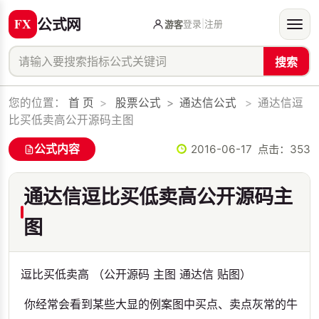
公式网
登录
|
注册
游客
搜索
您的位置：
首 页
>
股票公式
>
通达信公式
>
通达信逗
比买低卖高公开源码主图
公式内容
2016-06-17 点击：
353
通达信逗比买低卖高公开源码主
图
逗比买低卖高 （公开源码 主图 通达信 贴图）
你经常会看到某些大显的例案图中买点、卖点灰常的牛