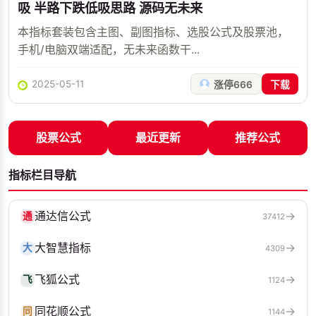
吸 半路下跌低吸思路 源码无未来
本指标套装包含主图、副图指标、选股公式及股票池，
手机/电脑双端适配，无未来函数干...
2025-05-11
涨停666
下载
股票公式
最近更新
推荐公式
指标栏目导航
通达信公式
→
通
37412
大智慧指标
→
大
4309
飞狐公式
→
飞
1124
同花顺公式
→
同
1144