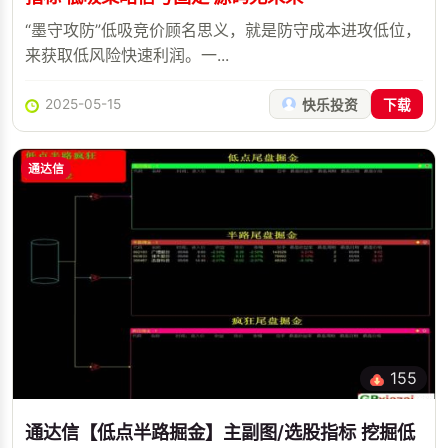
“墨守攻防”低吸竞价顾名思义，就是防守成本进攻低位，
来获取低风险快速利润。一...
2025-05-15
快乐投资
下载
通达信
155
通达信【低点半路掘金】主副图/选股指标 挖掘低