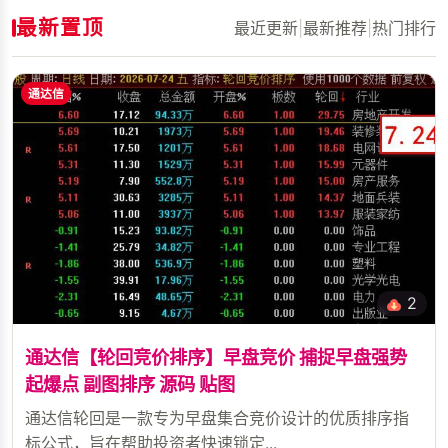
最新置顶
最近更新
|
最新推荐
|
热门排行
通达信
2
通达信【轮回竞价排序】早盘竞价 捕捉早盘强势
起爆点 副图排序 源码 贴图
通达信轮回是一款专为早盘集合竞价设计的优质排序指
标公式，旨在帮助投资者快速锁定...