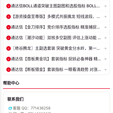
›
通达信BOLL通道突破主图副图和选股指标 BOLL通达突破追踪主力动向 源码...
→
›
【游资操盘至尊版】多模式共振擒龙 短线波段、低位抄底、游资启动行情量...
→
›
通达信【金刀排序】竞价排序选股指标 精准捕捉强势首板 源码 贴图
→
›
通达信〖潮汐动能〗双核多空副图 评估上涨动能 量化判断多空力量的强弱...
→
›
〖绝谷腾龙〗主副选套装 突破黄金分水岭，第一根跳空金手指全套战法
→
›
通达信【首板黄金坑】套装指标 捉妖必备神器 精准捕捉强势股的起爆点 源...
→
›
通达信【断板猎金】套装指标 一眼看清趋势 对涨停板以后趋势进行研判 源...
→
帮助中心
联系我们
客服 QQ：771436258