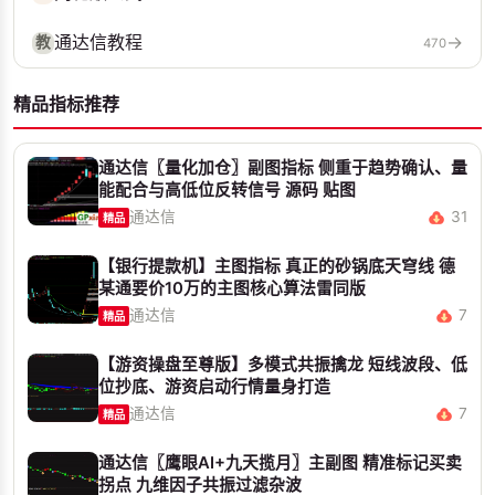
通达信教程
→
教
470
精品指标推荐
通达信〖量化加仓〗副图指标 侧重于趋势确认、量
能配合与高低位反转信号 源码 贴图
通达信
31
精品
【银行提款机】主图指标 真正的砂锅底天穹线 德
某通要价10万的主图核心算法雷同版
通达信
7
精品
【游资操盘至尊版】多模式共振擒龙 短线波段、低
位抄底、游资启动行情量身打造
通达信
7
精品
通达信〖鹰眼AI+九天揽月〗主副图 精准标记买卖
拐点 九维因子共振过滤杂波