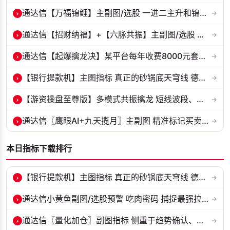
›
通达信【万福锦鲤】主副图/选股 一进二主升和锦鲤回调两种模式 源码
→
›
通达信【招财纳福】+【六脉共振】主副图/选股 自用经历实战的指标 抓强...
→
›
通达信【起爆擒龙决】某平台每年收费8000元套装 指标源码 无未来
→
›
【银行提款机】主图指标 真正的砂锅底天穹线 德某通要价10万的主图核心...
→
›
【游资操盘至尊版】多模式共振擒龙 短线波段、低位抄底、游资启动行情量...
→
›
通达信〖鹰眼AI+九天揽月〗主副图 精准标记买卖拐点 九维因子共振过滤杂...
→
本日指标下载排行
›
【银行提款机】主图指标 真正的砂锅底天穹线 德某通要价10万的主图核心...
→
›
通达信小黄鱼副图/选股预警 吃肉密码 捕捉最强拉升段 源码 贴图
→
›
通达信〖量化加仓〗副图指标 侧重于趋势确认、量能配合与高低位反转信号...
→