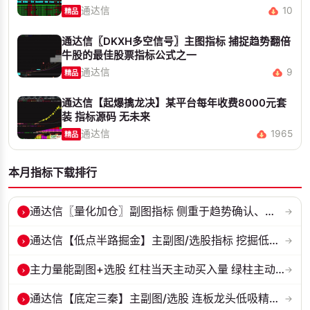
通达信
10
精品
通达信〖DKXH多空信号〗主图指标 捕捉趋势翻倍
牛股的最佳股票指标公式之一
通达信
9
精品
通达信【起爆擒龙决】某平台每年收费8000元套
装 指标源码 无未来
通达信
1965
精品
本月指标下载排行
›
通达信〖量化加仓〗副图指标 侧重于趋势确认、量能配合与高低位反转信号...
→
›
通达信【低点半路掘金】主副图/选股指标 挖掘低吸 半路下跌低吸思路 源...
→
›
主力量能副图+选股 红柱当天主动买入量 绿柱主动卖出量
→
›
通达信【底定三秦】主副图/选股 连板龙头低吸精准量化 出票少而精 五年...
→